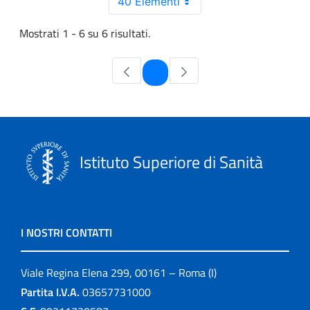
40 Elementi
Mostrati 1 - 6 su 6 risultati.
Pagina
1
Istituto Superiore di Sanità
I NOSTRI CONTATTI
Viale Regina Elena 299, 00161 – Roma (I)
Partita I.V.A.
03657731000