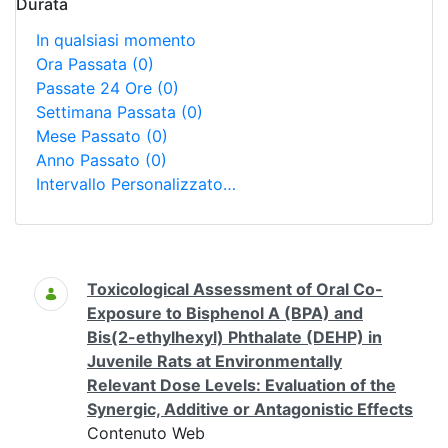
Durata
In qualsiasi momento
Ora Passata
(0)
Passate 24 Ore
(0)
Settimana Passata
(0)
Mese Passato
(0)
Anno Passato
(0)
Intervallo Personalizzato…
Ricerca
Toxicological Assessment of Oral Co-
Exposure to Bisphenol A (BPA) and
Bis(2-ethylhexyl) Phthalate (DEHP) in
Juvenile Rats at Environmentally
Relevant Dose Levels: Evaluation of the
Synergic, Additive or Antagonistic Effects
Contenuto Web