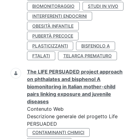
BIOMONITORAGGIO
STUDI IN VIVO
INTERFERENTI ENDOCRINI
OBESITÀ INFANTILE
PUBERTÀ PRECOCE
PLASTICIZZANTI
BISFENOLO A
FTALATI
TELARCA PREMATURO
The LIFE PERSUADED project approach
on phthalates and bisphenol A
biomonitoring in Italian mother-child
pairs linking exposure and juvenile
diseases
Contenuto Web
Descrizione generale del progetto Life
PERSUADED
CONTAMINANTI CHIMICI