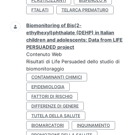
PLASTICIZZANTI
BISFENOLO A
FTALATI
TELARCA PREMATURO
Biomonitoring of Bis(2-
ethylhexyl)phthalate (DEHP) in Italian
children and adolescents: Data from LIFE
PERSUADED project
Contenuto Web
Risultati di Life Persuaded dello studio di
biomonitoraggio
CONTAMINANTI CHIMICI
EPIDEMIOLOGIA
FATTORI DI RISCHIO
DIFFERENZE DI GENERE
TUTELA DELLA SALUTE
BIOMARCATORI
INQUINAMENTO
PROMOZIONE DELLA SALUTE