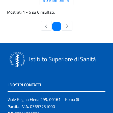
40 Elementi
Mostrati 1 - 6 su 6 risultati.
Pagina
1
Istituto Superiore di Sanità
I NOSTRI CONTATTI
Viale Regina Elena 299, 00161 – Roma (I)
Partita I.V.A.
03657731000