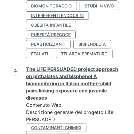
BIOMONITORAGGIO
STUDI IN VIVO
INTERFERENTI ENDOCRINI
OBESITÀ INFANTILE
PUBERTÀ PRECOCE
PLASTICIZZANTI
BISFENOLO A
FTALATI
TELARCA PREMATURO
The LIFE PERSUADED project approach
on phthalates and bisphenol A
biomonitoring in Italian mother-child
pairs linking exposure and juvenile
diseases
Contenuto Web
Descrizione generale del progetto Life
PERSUADED
CONTAMINANTI CHIMICI