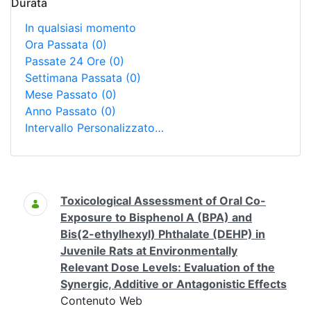
Durata
In qualsiasi momento
Ora Passata
(0)
Passate 24 Ore
(0)
Settimana Passata
(0)
Mese Passato
(0)
Anno Passato
(0)
Intervallo Personalizzato…
Ricerca
Toxicological Assessment of Oral Co-
Exposure to Bisphenol A (BPA) and
Bis(2-ethylhexyl) Phthalate (DEHP) in
Juvenile Rats at Environmentally
Relevant Dose Levels: Evaluation of the
Synergic, Additive or Antagonistic Effects
Contenuto Web