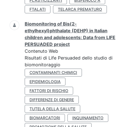
PLASTICIZZANTI
BISFENOLO A
FTALATI
TELARCA PREMATURO
Biomonitoring of Bis(2-
ethylhexyl)phthalate (DEHP) in Italian
children and adolescents: Data from LIFE
PERSUADED project
Contenuto Web
Risultati di Life Persuaded dello studio di
biomonitoraggio
CONTAMINANTI CHIMICI
EPIDEMIOLOGIA
FATTORI DI RISCHIO
DIFFERENZE DI GENERE
TUTELA DELLA SALUTE
BIOMARCATORI
INQUINAMENTO
PROMOZIONE DELLA SALUTE