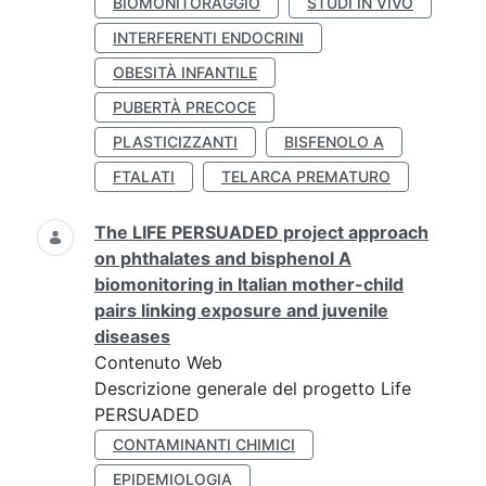
BIOMONITORAGGIO
STUDI IN VIVO
INTERFERENTI ENDOCRINI
OBESITÀ INFANTILE
PUBERTÀ PRECOCE
PLASTICIZZANTI
BISFENOLO A
FTALATI
TELARCA PREMATURO
The LIFE PERSUADED project approach
on phthalates and bisphenol A
biomonitoring in Italian mother-child
pairs linking exposure and juvenile
diseases
Contenuto Web
Descrizione generale del progetto Life
PERSUADED
CONTAMINANTI CHIMICI
EPIDEMIOLOGIA