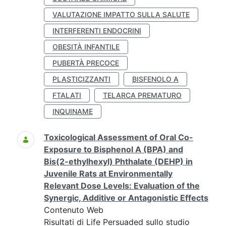
VALUTAZIONE IMPATTO SULLA SALUTE
INTERFERENTI ENDOCRINI
OBESITÀ INFANTILE
PUBERTÀ PRECOCE
PLASTICIZZANTI
BISFENOLO A
FTALATI
TELARCA PREMATURO
INQUINAME
Toxicological Assessment of Oral Co-
Exposure to Bisphenol A (BPA) and
Bis(2-ethylhexyl) Phthalate (DEHP) in
Juvenile Rats at Environmentally
Relevant Dose Levels: Evaluation of the
Synergic, Additive or Antagonistic Effects
Contenuto Web
Risultati di Life Persuaded sullo studio