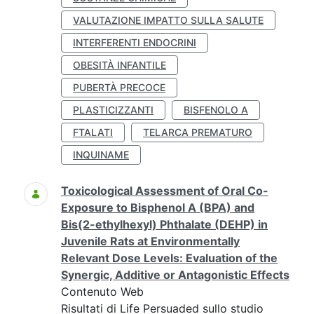
VALUTAZIONE IMPATTO SULLA SALUTE
INTERFERENTI ENDOCRINI
OBESITÀ INFANTILE
PUBERTÀ PRECOCE
PLASTICIZZANTI
BISFENOLO A
FTALATI
TELARCA PREMATURO
INQUINAME
Toxicological Assessment of Oral Co-
Exposure to Bisphenol A (BPA) and
Bis(2-ethylhexyl) Phthalate (DEHP) in
Juvenile Rats at Environmentally
Relevant Dose Levels: Evaluation of the
Synergic, Additive or Antagonistic Effects
Contenuto Web
Risultati di Life Persuaded sullo studio