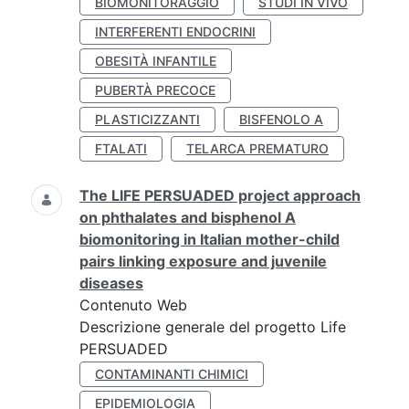
BIOMONITORAGGIO
STUDI IN VIVO
INTERFERENTI ENDOCRINI
OBESITÀ INFANTILE
PUBERTÀ PRECOCE
PLASTICIZZANTI
BISFENOLO A
FTALATI
TELARCA PREMATURO
The LIFE PERSUADED project approach
on phthalates and bisphenol A
biomonitoring in Italian mother-child
pairs linking exposure and juvenile
diseases
Contenuto Web
Descrizione generale del progetto Life
PERSUADED
CONTAMINANTI CHIMICI
EPIDEMIOLOGIA