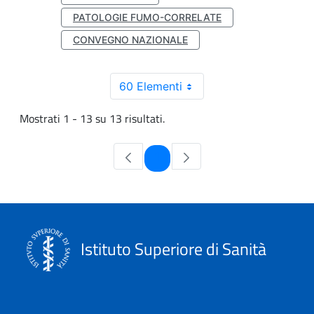
PATOLOGIE FUMO-CORRELATE
CONVEGNO NAZIONALE
60 Elementi
Mostrati 1 - 13 su 13 risultati.
Pagina
1
Istituto Superiore di Sanità