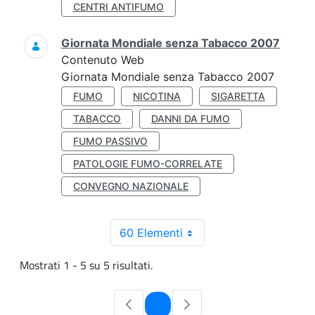
CENTRI ANTIFUMO
Giornata Mondiale senza Tabacco 2007
Contenuto Web
Giornata Mondiale senza Tabacco 2007
FUMO
NICOTINA
SIGARETTA
TABACCO
DANNI DA FUMO
FUMO PASSIVO
PATOLOGIE FUMO-CORRELATE
CONVEGNO NAZIONALE
60 Elementi
Mostrati 1 - 5 su 5 risultati.
Pagina
1