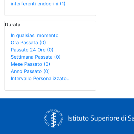
interferenti endocrini
(1)
Durata
In qualsiasi momento
Ora Passata
(0)
Passate 24 Ore
(0)
Settimana Passata
(0)
Mese Passato
(0)
Anno Passato
(0)
Intervallo Personalizzato…
Istituto Superiore di S