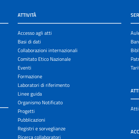
ATTIVITÀ
SER
Accesso agli atti
Aul
Basi di dati
Ban
Collaborazioni internazionali
Bibl
Comitato Etico Nazionale
Patr
Eventi
Tari
Formazione
Laboratori di riferimento
ATT
Linee guida
Organismo Notificato
Atti
Progetti
Pubblicazioni
Registri e sorveglianze
ACC
Ricerca collaboratori