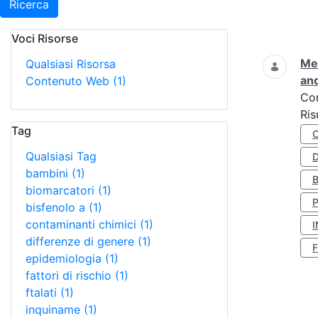
Ricerca
Voci Risorse
Ricerca
Met
Qualsiasi Risorsa
and
Contenuto Web
(1)
Co
Ris
Tag
Qualsiasi Tag
D
bambini
(1)
biomarcatori
(1)
bisfenolo a
(1)
contaminanti chimici
(1)
I
differenze di genere
(1)
epidemiologia
(1)
fattori di rischio
(1)
ftalati
(1)
inquiname
(1)