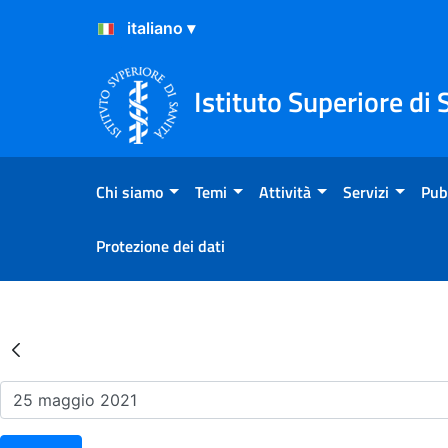
Salta al Contenuto
Salta al Footer
Istituto Superiore di 
Chi siamo
Temi
Attività
Servizi
Pub
Protezione dei dati
Risultati della Ricerca - Ev