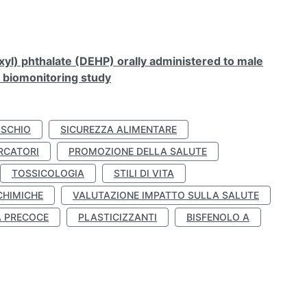
xyl) phthalate (DEHP) orally administered to male
n biomonitoring study
ISCHIO
SICUREZZA ALIMENTARE
RCATORI
PROMOZIONE DELLA SALUTE
TOSSICOLOGIA
STILI DI VITA
CHIMICHE
VALUTAZIONE IMPATTO SULLA SALUTE
À PRECOCE
PLASTICIZZANTI
BISFENOLO A