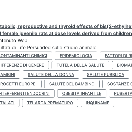
abolic, reproductive and thyroid effects of bis(2-ethylhe
 female juvenile rats at dose levels derived from childre
ntenuto Web
ultati di Life Persuaded sullo studio animale
CONTAMINANTI CHIMICI
EPIDEMIOLOGIA
FATTORI DI R
IFFERENZE DI GENERE
TUTELA DELLA SALUTE
BIOMA
BAMBINI
SALUTE DELLA DONNA
SALUTE PUBBLICA
PROGETTI EUROPEI
SALUTE DEL BAMBINO
SOSTANZE 
NTERFERENTI ENDOCRINI
OBESITÀ INFANTILE
PUBERT
FTALATI
TELARCA PREMATURO
INQUINAME