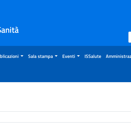
Sanità
blicazioni
Sala stampa
Eventi
ISSalute
Amministraz
enti