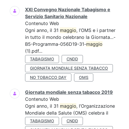
XXI Convegno Nazionale Tabagismo e
Servizio Sanitario Nazionale
Contenuto Web
Ogni anno, il 31
maggio
, l’OMS e i partner
in tutto il mondo celebrano la Giornata...-
B5-Programma-056D19-31-
maggio
(1).pdf...
TABAGISMO
CNDD
GIORNATA MONDIALE SENZA TABACCO
NO TOBACCO DAY
OMS
Giornata mondiale senza tabacco 2019
Contenuto Web
Ogni anno, il 31
maggio
, l’Organizzazione
Mondiale della Salute (OMS) celebra il
TABAGISMO
CNDD