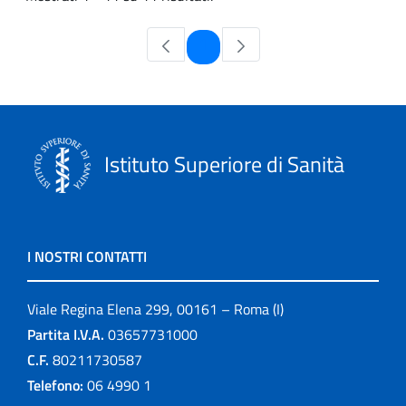
Pagina
1
Istituto Superiore di Sanità
I NOSTRI CONTATTI
Viale Regina Elena 299, 00161 – Roma (I)
Partita I.V.A.
03657731000
C.F.
80211730587
Telefono:
06 4990 1