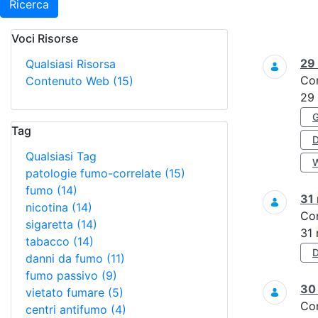
Ricerca
Voci Risorse
Ricerca
29
Qualsiasi Risorsa
Co
Contenuto Web
(15)
29
Tag
Qualsiasi Tag
patologie fumo-correlate
(15)
fumo
(14)
31
nicotina
(14)
Co
sigaretta
(14)
31
tabacco
(14)
danni da fumo
(11)
fumo passivo
(9)
3
vietato fumare
(5)
Co
centri antifumo
(4)