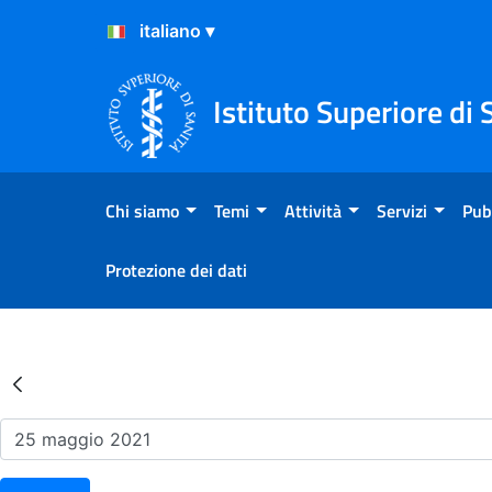
Salta al Contenuto
Salta al Footer
Istituto Superiore di 
Chi siamo
Temi
Attività
Servizi
Pub
Protezione dei dati
Risultati della Ricerca - Ev