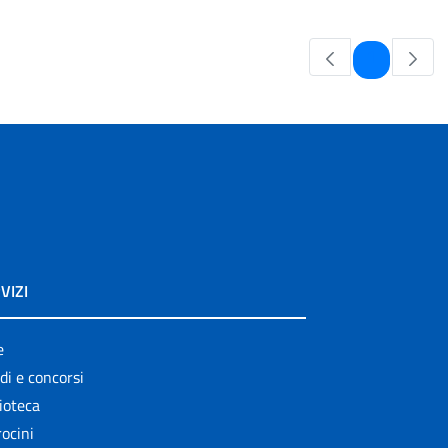
Pagina
1
VIZI
e
di e concorsi
ioteca
ocini