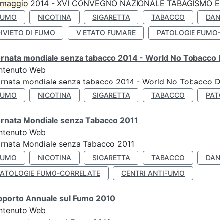
maggio
2014 - XVI CONVEGNO NAZIONALE TABAGISMO E 
FUMO
NICOTINA
SIGARETTA
TABACCO
DAN
IVIETO DI FUMO
VIETATO FUMARE
PATOLOGIE FUMO
ornata mondiale senza tabacco 2014 - World No Tobacco
ntenuto Web
ornata mondiale senza tabacco 2014 - World No Tobacco 
FUMO
NICOTINA
SIGARETTA
TABACCO
PAT
ornata Mondiale senza Tabacco 2011
ntenuto Web
rnata Mondiale senza Tabacco 2011
FUMO
NICOTINA
SIGARETTA
TABACCO
DAN
PATOLOGIE FUMO-CORRELATE
CENTRI ANTIFUMO
pporto Annuale sul Fumo 2010
ntenuto Web