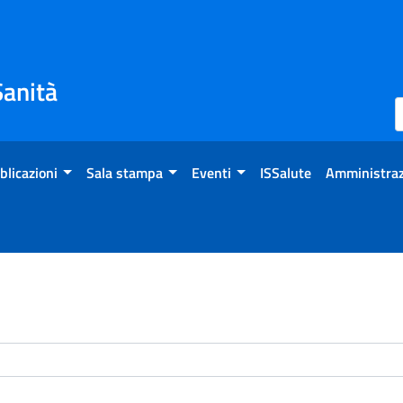
Sanità
blicazioni
Sala stampa
Eventi
ISSalute
Amministraz
enti