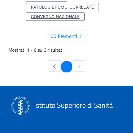
PATOLOGIE FUMO-CORRELATE
CONVEGNO NAZIONALE
60 Elementi
Mostrati 1 - 6 su 6 risultati.
Pagina
1
Istituto Superiore di Sanità