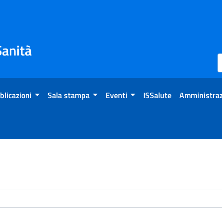
Sanità
blicazioni
Sala stampa
Eventi
ISSalute
Amministraz
enti