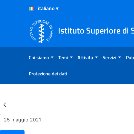
Salta al Contenuto
Salta al Footer
Istituto Superiore di 
Chi siamo
Temi
Attività
Servizi
Pub
Protezione dei dati
Risultati della Ricerca - Ev