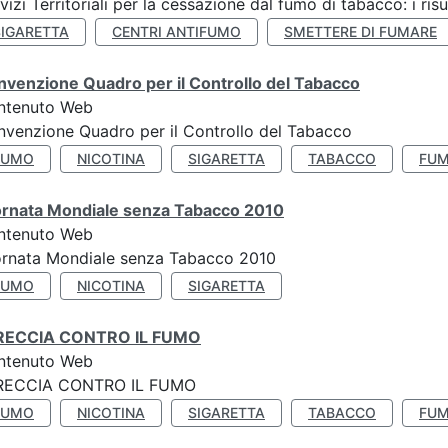
vizi Territoriali per la cessazione dal fumo di tabacco: i risu
SIGARETTA
CENTRI ANTIFUMO
SMETTERE DI FUMARE
venzione Quadro per il Controllo del Tabacco
ntenuto Web
venzione Quadro per il Controllo del Tabacco
FUMO
NICOTINA
SIGARETTA
TABACCO
FUM
ornata Mondiale senza Tabacco 2010
ntenuto Web
ornata Mondiale senza Tabacco 2010
FUMO
NICOTINA
SIGARETTA
RECCIA CONTRO IL FUMO
ntenuto Web
RECCIA CONTRO IL FUMO
FUMO
NICOTINA
SIGARETTA
TABACCO
FUM