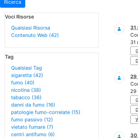
Ricerca
Voci Risorse
Ricerca
31
Qualsiasi Risorsa
Co
Contenuto Web
(42)
31
Tag
D
Qualsiasi Tag
sigaretta
(42)
29
fumo
(40)
Co
nicotina
(38)
29
tabacco
(36)
danni da fumo
(16)
patologie fumo-correlate
(15)
fumo passivo
(12)
vietato fumare
(7)
centri antifumo
(6)
3