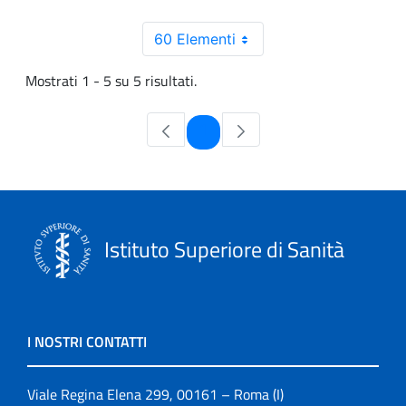
60 Elementi
Mostrati 1 - 5 su 5 risultati.
Pagina
1
Istituto Superiore di Sanità
I NOSTRI CONTATTI
Viale Regina Elena 299, 00161 – Roma (I)