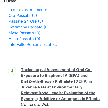
Durata
In qualsiasi momento
Ora Passata
(0)
Passate 24 Ore
(0)
Settimana Passata
(0)
Mese Passato
(0)
Anno Passato
(0)
Intervallo Personalizzato…
Ricerca
Toxicological Assessment of Oral Co-
Exposure to Bisphenol A (BPA) and
Bis(2-ethylhexyl) Phthalate (DEHP) in
Juvenile Rats at Environmentally
Relevant Dose Levels: Evaluation of the
Synergic, Additive or Antagonistic Effects
Contenuto Web