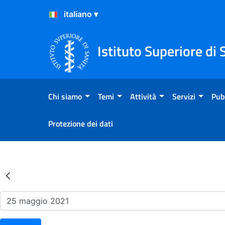
Salta al Contenuto
Salta al Footer
Istituto Superiore di 
Chi siamo
Temi
Attività
Servizi
Pub
Protezione dei dati
Risultati della Ricerca - Ev