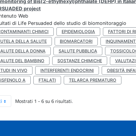
monitoring of Bis(2-ethylhexyl)phthalate (DEHP) in Italia
RSUADED project
ntenuto Web
ultati di Life Persuaded dello studio di biomonitoraggio
CONTAMINANTI CHIMICI
EPIDEMIOLOGIA
FATTORI DI R
TUTELA DELLA SALUTE
BIOMARCATORI
INQUINAMEN
SALUTE DELLA DONNA
SALUTE PUBBLICA
TOSSICOLO
SALUTE DEL BAMBINO
SOSTANZE CHIMICHE
VALUTAZI
TUDI IN VIVO
INTERFERENTI ENDOCRINI
OBESITÀ INFA
BISFENOLO A
FTALATI
TELARCA PREMATURO
Mostrati 1 - 6 su 6 risultati.
i