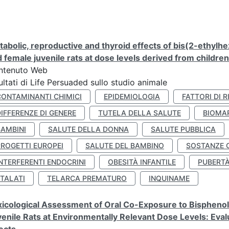
abolic, reproductive and thyroid effects of bis(2-ethylhe
 female juvenile rats at dose levels derived from childre
ntenuto Web
ultati di Life Persuaded sullo studio animale
CONTAMINANTI CHIMICI
EPIDEMIOLOGIA
FATTORI DI R
IFFERENZE DI GENERE
TUTELA DELLA SALUTE
BIOMA
BAMBINI
SALUTE DELLA DONNA
SALUTE PUBBLICA
PROGETTI EUROPEI
SALUTE DEL BAMBINO
SOSTANZE 
NTERFERENTI ENDOCRINI
OBESITÀ INFANTILE
PUBERT
FTALATI
TELARCA PREMATURO
INQUINAME
icological Assessment of Oral Co-Exposure to Bisphenol 
enile Rats at Environmentally Relevant Dose Levels: Evalu