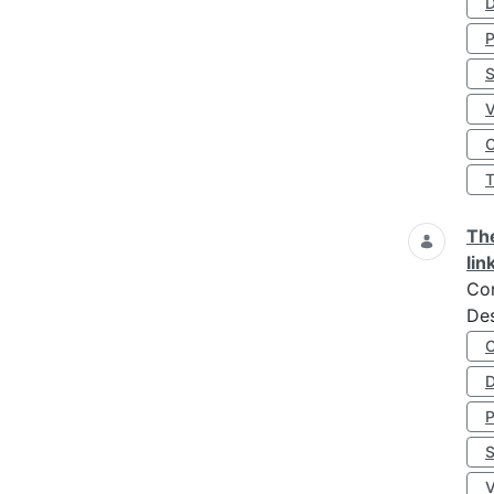
D
S
O
The
lin
Co
Des
D
S