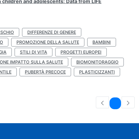
n children and adolescents: Data from LIFE
ISCHIO
DIFFERENZE DI GENERE
TO
PROMOZIONE DELLA SALUTE
BAMBINI
GIA
STILI DI VITA
PROGETTI EUROPEI
ONE IMPATTO SULLA SALUTE
BIOMONITORAGGIO
NTILE
PUBERTÀ PRECOCE
PLASTICIZZANTI
Pagina
1