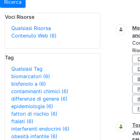
Ricerca
Voci Risorse
Ricerca
Met
Qualsiasi Risorsa
and
Contenuto Web
(6)
Co
Ris
Tag
Qualsiasi Tag
D
biomarcatori
(6)
bisfenolo a
(6)
contaminanti chimici
(6)
differenze di genere
(6)
I
epidemiologia
(6)
fattori di rischio
(6)
ftalati
(6)
Tox
interferenti endocrini
(6)
Juv
obesità infantile
(6)