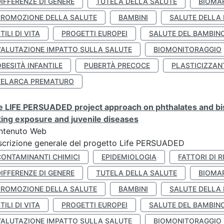
IFFERENZE DI GENERE
TUTELA DELLA SALUTE
BIOMA
PROMOZIONE DELLA SALUTE
BAMBINI
SALUTE DELLA
TILI DI VITA
PROGETTI EUROPEI
SALUTE DEL BAMBIN
VALUTAZIONE IMPATTO SULLA SALUTE
BIOMONITORAGGIO
BESITÀ INFANTILE
PUBERTÀ PRECOCE
PLASTICIZZAN
TELARCA PREMATURO
 LIFE PERSUADED project approach on phthalates and bisp
king exposure and juvenile diseases
ntenuto Web
crizione generale del progetto Life PERSUADED
CONTAMINANTI CHIMICI
EPIDEMIOLOGIA
FATTORI DI R
IFFERENZE DI GENERE
TUTELA DELLA SALUTE
BIOMA
PROMOZIONE DELLA SALUTE
BAMBINI
SALUTE DELLA
TILI DI VITA
PROGETTI EUROPEI
SALUTE DEL BAMBIN
VALUTAZIONE IMPATTO SULLA SALUTE
BIOMONITORAGGIO