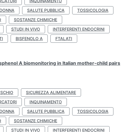
RCATORI
INQUINAMENTO
 DONNA
SALUTE PUBBLICA
TOSSICOLOGIA
O
SOSTANZE CHIMICHE
STUDI IN VIVO
INTERFERENTI ENDOCRINI
TI
BISFENOLO A
FTALATI
henol A biomonitoring in Italian mother-child pairs
ISCHIO
SICUREZZA ALIMENTARE
RCATORI
INQUINAMENTO
 DONNA
SALUTE PUBBLICA
TOSSICOLOGIA
O
SOSTANZE CHIMICHE
STUDI IN VIVO
INTERFERENTI ENDOCRINI