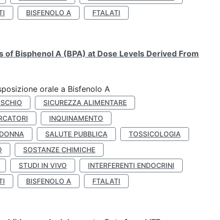
TI
BISFENOLO A
FTALATI
ts of Bisphenol A (BPA) at Dose Levels Derived From
esposizione orale a Bisfenolo A
ISCHIO
SICUREZZA ALIMENTARE
RCATORI
INQUINAMENTO
 DONNA
SALUTE PUBBLICA
TOSSICOLOGIA
O
SOSTANZE CHIMICHE
STUDI IN VIVO
INTERFERENTI ENDOCRINI
TI
BISFENOLO A
FTALATI