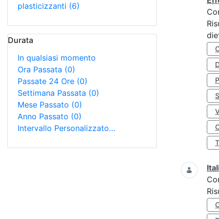
Eff
plasticizzanti
(6)
Co
Ris
die
Durata
In qualsiasi momento
D
Ora Passata
(0)
Passate 24 Ore
(0)
Settimana Passata
(0)
S
Mese Passato
(0)
Anno Passato
(0)
O
Intervallo Personalizzato…
Ita
Co
Ris