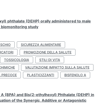
xyl) phthalate (DEHP) orally administered to male
n biomonitoring study
ISCHIO
SICUREZZA ALIMENTARE
RCATORI
PROMOZIONE DELLA SALUTE
TOSSICOLOGIA
STILI DI VITA
CHIMICHE
VALUTAZIONE IMPATTO SULLA SALUTE
À PRECOCE
PLASTICIZZANTI
BISFENOLO A
A (BPA) and Bis(2-ethylhexyl) Phthalate (DEHP) in
ation of the Synergic, Additive or Antagonistic