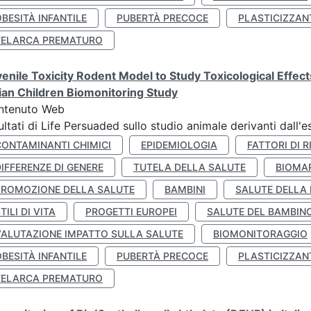
BESITÀ INFANTILE
PUBERTÀ PRECOCE
PLASTICIZZAN
TELARCA PREMATURO
enile Toxicity Rodent Model to Study Toxicological Effec
lian Children Biomonitoring Study
ntenuto Web
ultati di Life Persuaded sullo studio animale derivanti dall'
CONTAMINANTI CHIMICI
EPIDEMIOLOGIA
FATTORI DI R
IFFERENZE DI GENERE
TUTELA DELLA SALUTE
BIOMA
PROMOZIONE DELLA SALUTE
BAMBINI
SALUTE DELLA
TILI DI VITA
PROGETTI EUROPEI
SALUTE DEL BAMBIN
VALUTAZIONE IMPATTO SULLA SALUTE
BIOMONITORAGGIO
BESITÀ INFANTILE
PUBERTÀ PRECOCE
PLASTICIZZAN
TELARCA PREMATURO