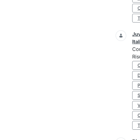
O
Juv
Ita
Co
Ris
D
S
O