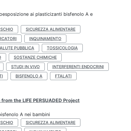
coesposizione ai plasticizanti bisfenolo A e
ISCHIO
SICUREZZA ALIMENTARE
RCATORI
INQUINAMENTO
ALUTE PUBBLICA
TOSSICOLOGIA
O
SOSTANZE CHIMICHE
STUDI IN VIVO
INTERFERENTI ENDOCRINI
TI
BISFENOLO A
FTALATI
ta from the LIFE PERSUADED Project
bisfenolo A nei bambini
ISCHIO
SICUREZZA ALIMENTARE