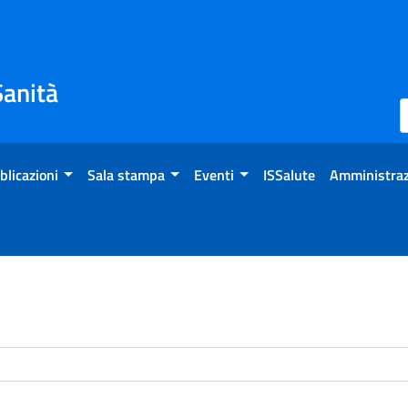
Sanità
blicazioni
Sala stampa
Eventi
ISSalute
Amministraz
enti