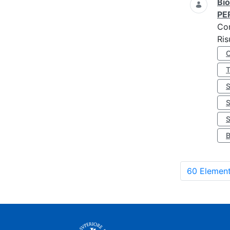
Bio
PE
Co
Ris
S
60 Element