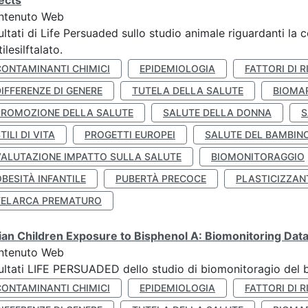
ects
ntenuto Web
ultati di Life Persuaded sullo studio animale riguardanti la 
tilesilftalato.
CONTAMINANTI CHIMICI
EPIDEMIOLOGIA
FATTORI DI R
IFFERENZE DI GENERE
TUTELA DELLA SALUTE
BIOMA
PROMOZIONE DELLA SALUTE
SALUTE DELLA DONNA
S
TILI DI VITA
PROGETTI EUROPEI
SALUTE DEL BAMBIN
VALUTAZIONE IMPATTO SULLA SALUTE
BIOMONITORAGGIO
BESITÀ INFANTILE
PUBERTÀ PRECOCE
PLASTICIZZAN
TELARCA PREMATURO
lian Children Exposure to Bisphenol A: Biomonitoring Da
ntenuto Web
ultati LIFE PERSUADED dello studio di biomonitoragio del 
CONTAMINANTI CHIMICI
EPIDEMIOLOGIA
FATTORI DI R