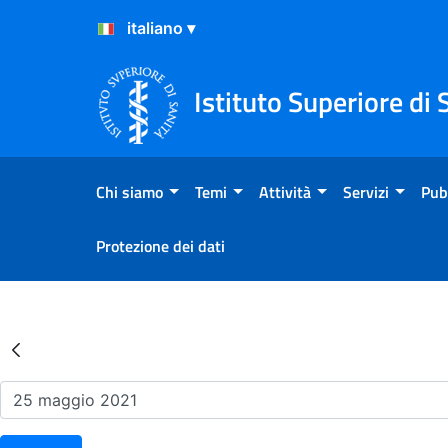
Salta al Contenuto
Salta al Footer
Istituto Superiore di 
Chi siamo
Temi
Attività
Servizi
Pub
Protezione dei dati
Risultati della Ricerca - Ev