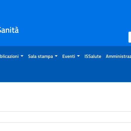
Sanità
blicazioni
Sala stampa
Eventi
ISSalute
Amministraz
enti