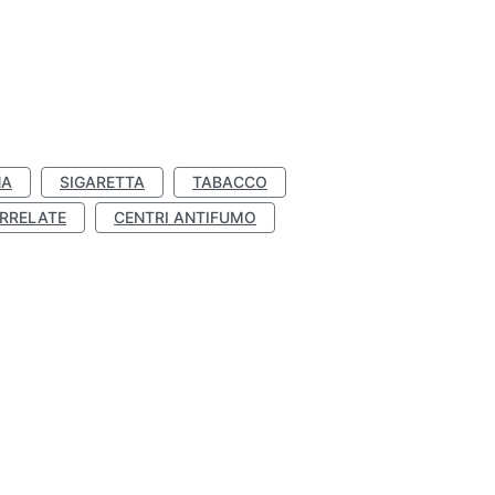
NA
SIGARETTA
TABACCO
RRELATE
CENTRI ANTIFUMO