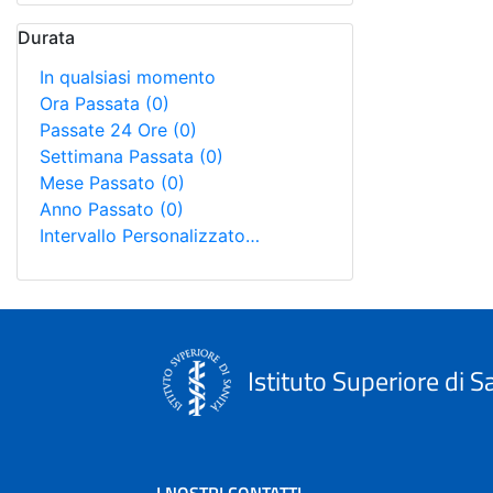
Durata
In qualsiasi momento
Ora Passata
(0)
Passate 24 Ore
(0)
Settimana Passata
(0)
Mese Passato
(0)
Anno Passato
(0)
Intervallo Personalizzato…
Istituto Superiore di S