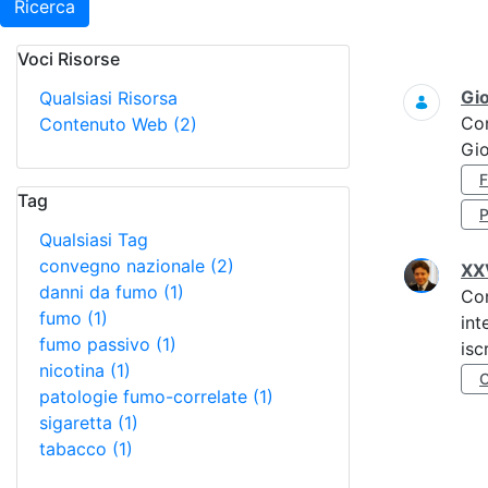
Ricerca
Voci Risorse
Ricerca
Gi
Qualsiasi Risorsa
Co
Contenuto Web
(2)
Gi
Tag
Qualsiasi Tag
convegno nazionale
(2)
XXV
danni da fumo
(1)
Co
fumo
(1)
int
fumo passivo
(1)
isc
nicotina
(1)
patologie fumo-correlate
(1)
sigaretta
(1)
tabacco
(1)