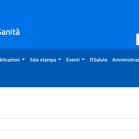
Sanità
blicazioni
Sala stampa
Eventi
ISSalute
Amministraz
enti