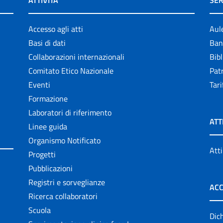
ATTIVITÀ
SER
Accesso agli atti
Aul
Basi di dati
Ban
Collaborazioni internazionali
Bibl
Comitato Etico Nazionale
Patr
Eventi
Tari
Formazione
Laboratori di riferimento
ATT
Linee guida
Organismo Notificato
Atti
Progetti
Pubblicazioni
Registri e sorveglianze
ACC
Ricerca collaboratori
Scuola
Dich