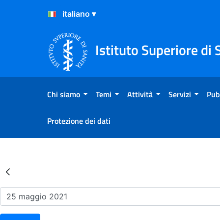
Salta al Contenuto
Salta al Footer
Istituto Superiore di 
Chi siamo
Temi
Attività
Servizi
Pub
Protezione dei dati
Risultati della Ricerca - Ev