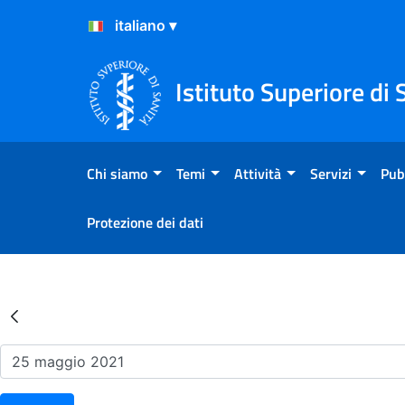
Salta al Contenuto
Salta al Footer
Istituto Superiore di 
Chi siamo
Temi
Attività
Servizi
Pub
Protezione dei dati
Risultati della Ricerca - Ev