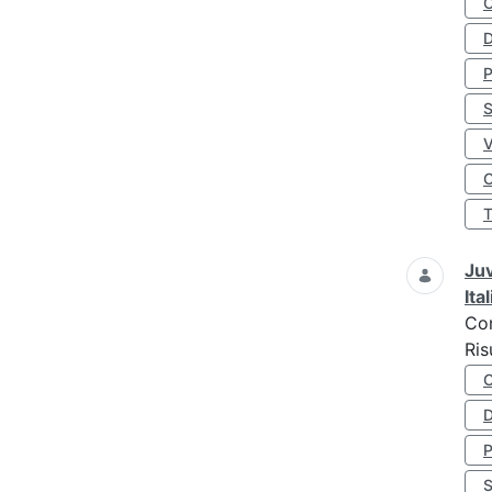
D
S
O
Juv
Ita
Co
Ris
D
S