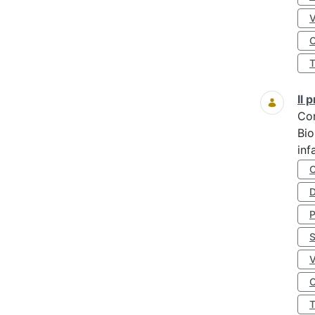
O
Il
Co
Bio
inf
D
S
O