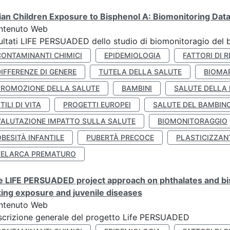
lian Children Exposure to Bisphenol A: Biomonitoring Da
ntenuto Web
ultati LIFE PERSUADED dello studio di biomonitoragio del 
CONTAMINANTI CHIMICI
EPIDEMIOLOGIA
FATTORI DI R
IFFERENZE DI GENERE
TUTELA DELLA SALUTE
BIOMA
PROMOZIONE DELLA SALUTE
BAMBINI
SALUTE DELLA
TILI DI VITA
PROGETTI EUROPEI
SALUTE DEL BAMBIN
VALUTAZIONE IMPATTO SULLA SALUTE
BIOMONITORAGGIO
BESITÀ INFANTILE
PUBERTÀ PRECOCE
PLASTICIZZAN
TELARCA PREMATURO
 LIFE PERSUADED project approach on phthalates and bisp
king exposure and juvenile diseases
ntenuto Web
crizione generale del progetto Life PERSUADED