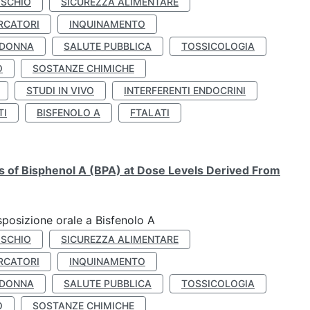
ISCHIO
SICUREZZA ALIMENTARE
RCATORI
INQUINAMENTO
 DONNA
SALUTE PUBBLICA
TOSSICOLOGIA
O
SOSTANZE CHIMICHE
STUDI IN VIVO
INTERFERENTI ENDOCRINI
TI
BISFENOLO A
FTALATI
ts of Bisphenol A (BPA) at Dose Levels Derived From
esposizione orale a Bisfenolo A
ISCHIO
SICUREZZA ALIMENTARE
RCATORI
INQUINAMENTO
 DONNA
SALUTE PUBBLICA
TOSSICOLOGIA
O
SOSTANZE CHIMICHE