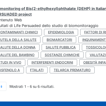
monitoring of Bis(2-ethylhexyl)phthalate (DEHP) in Italia
RSUADED project
ntenuto Web
ultati di Life Persuaded dello studio di biomonitoraggio
CONTAMINANTI CHIMICI
EPIDEMIOLOGIA
FATTORI DI R
TUTELA DELLA SALUTE
BIOMARCATORI
INQUINAMEN
SALUTE DELLA DONNA
SALUTE PUBBLICA
TOSSICOLO
SALUTE DEL BAMBINO
SOSTANZE CHIMICHE
VALUTAZI
TUDI IN VIVO
INTERFERENTI ENDOCRINI
OBESITÀ INFA
BISFENOLO A
FTALATI
TELARCA PREMATURO
Mostrati 1 - 6 su 6 risultati.