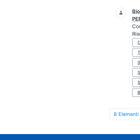
Bio
PE
Co
Ris
S
8 Elementi