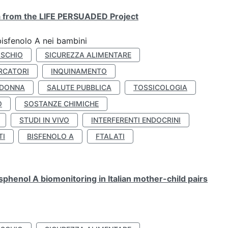
ta from the LIFE PERSUADED Project
bisfenolo A nei bambini
ISCHIO
SICUREZZA ALIMENTARE
RCATORI
INQUINAMENTO
 DONNA
SALUTE PUBBLICA
TOSSICOLOGIA
O
SOSTANZE CHIMICHE
STUDI IN VIVO
INTERFERENTI ENDOCRINI
TI
BISFENOLO A
FTALATI
henol A biomonitoring in Italian mother-child pairs