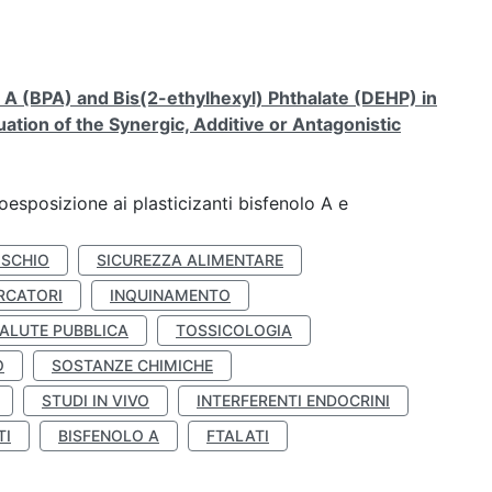
A (BPA) and Bis(2-ethylhexyl) Phthalate (DEHP) in
ation of the Synergic, Additive or Antagonistic
coesposizione ai plasticizanti bisfenolo A e
ISCHIO
SICUREZZA ALIMENTARE
RCATORI
INQUINAMENTO
ALUTE PUBBLICA
TOSSICOLOGIA
O
SOSTANZE CHIMICHE
STUDI IN VIVO
INTERFERENTI ENDOCRINI
TI
BISFENOLO A
FTALATI