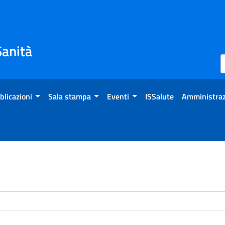
Sanità
blicazioni
Sala stampa
Eventi
ISSalute
Amministraz
enti