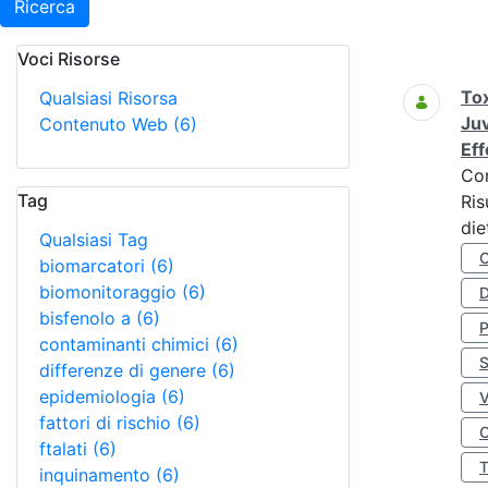
Ricerca
Voci Risorse
Ricerca
Tox
Qualsiasi Risorsa
Juv
Contenuto Web
(6)
Eff
Co
Tag
Ris
die
Qualsiasi Tag
biomarcatori
(6)
biomonitoraggio
(6)
D
bisfenolo a
(6)
contaminanti chimici
(6)
S
differenze di genere
(6)
epidemiologia
(6)
fattori di rischio
(6)
O
ftalati
(6)
inquinamento
(6)