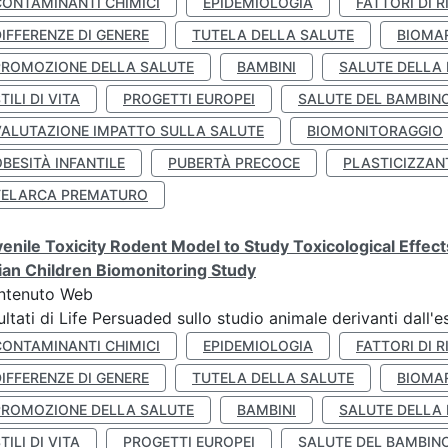
CONTAMINANTI CHIMICI
EPIDEMIOLOGIA
FATTORI DI R
IFFERENZE DI GENERE
TUTELA DELLA SALUTE
BIOMA
PROMOZIONE DELLA SALUTE
BAMBINI
SALUTE DELLA
TILI DI VITA
PROGETTI EUROPEI
SALUTE DEL BAMBIN
VALUTAZIONE IMPATTO SULLA SALUTE
BIOMONITORAGGIO
BESITÀ INFANTILE
PUBERTÀ PRECOCE
PLASTICIZZAN
TELARCA PREMATURO
enile Toxicity Rodent Model to Study Toxicological Effec
lian Children Biomonitoring Study
ntenuto Web
ultati di Life Persuaded sullo studio animale derivanti dall'
CONTAMINANTI CHIMICI
EPIDEMIOLOGIA
FATTORI DI R
IFFERENZE DI GENERE
TUTELA DELLA SALUTE
BIOMA
PROMOZIONE DELLA SALUTE
BAMBINI
SALUTE DELLA
TILI DI VITA
PROGETTI EUROPEI
SALUTE DEL BAMBIN