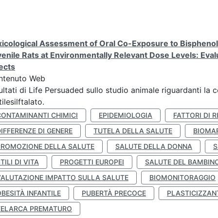
icological Assessment of Oral Co-Exposure to Bisphenol 
enile Rats at Environmentally Relevant Dose Levels: Evalu
ects
ntenuto Web
ultati di Life Persuaded sullo studio animale riguardanti la 
tilesilftalato.
CONTAMINANTI CHIMICI
EPIDEMIOLOGIA
FATTORI DI R
IFFERENZE DI GENERE
TUTELA DELLA SALUTE
BIOMA
PROMOZIONE DELLA SALUTE
SALUTE DELLA DONNA
S
TILI DI VITA
PROGETTI EUROPEI
SALUTE DEL BAMBIN
VALUTAZIONE IMPATTO SULLA SALUTE
BIOMONITORAGGIO
BESITÀ INFANTILE
PUBERTÀ PRECOCE
PLASTICIZZAN
TELARCA PREMATURO