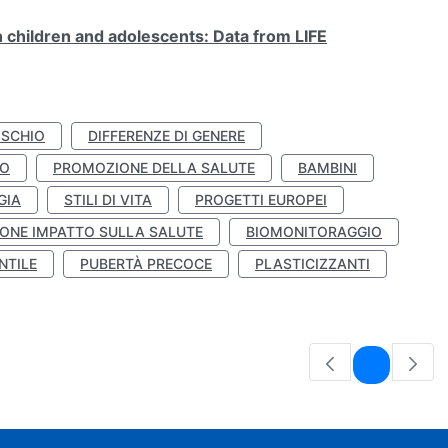
n children and adolescents: Data from LIFE
ISCHIO
DIFFERENZE DI GENERE
TO
PROMOZIONE DELLA SALUTE
BAMBINI
GIA
STILI DI VITA
PROGETTI EUROPEI
ONE IMPATTO SULLA SALUTE
BIOMONITORAGGIO
NTILE
PUBERTÀ PRECOCE
PLASTICIZZANTI
Pagina
1