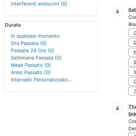
interferenti endocrini
(6)
Ita
Co
Ris
Durata
In qualsiasi momento
D
Ora Passata
(0)
Passate 24 Ore
(0)
Settimana Passata
(0)
S
Mese Passato
(0)
Anno Passato
(0)
Intervallo Personalizzato…
O
The
lin
Co
Des