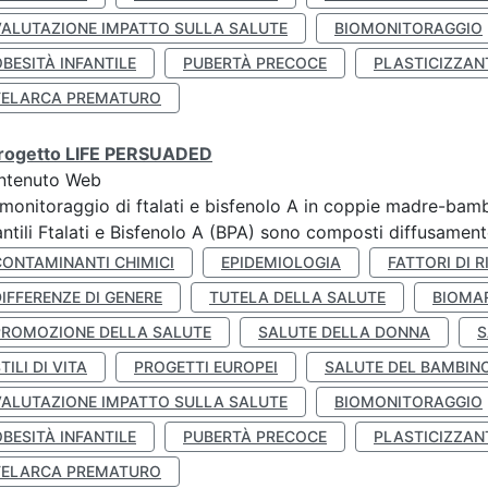
VALUTAZIONE IMPATTO SULLA SALUTE
BIOMONITORAGGIO
BESITÀ INFANTILE
PUBERTÀ PRECOCE
PLASTICIZZAN
TELARCA PREMATURO
 progetto LIFE PERSUADED
ntenuto Web
monitoraggio di ftalati e bisfenolo A in coppie madre-bamb
antili Ftalati e Bisfenolo A (BPA) sono composti diffusamente 
CONTAMINANTI CHIMICI
EPIDEMIOLOGIA
FATTORI DI R
IFFERENZE DI GENERE
TUTELA DELLA SALUTE
BIOMA
PROMOZIONE DELLA SALUTE
SALUTE DELLA DONNA
S
TILI DI VITA
PROGETTI EUROPEI
SALUTE DEL BAMBIN
VALUTAZIONE IMPATTO SULLA SALUTE
BIOMONITORAGGIO
BESITÀ INFANTILE
PUBERTÀ PRECOCE
PLASTICIZZAN
TELARCA PREMATURO