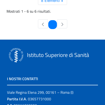
8 Elementi
Mostrati 1 - 6 su 6 risultati.
Pagina
1
Istituto Superiore di Sanità
I NOSTRI CONTATTI
Viale Regina Elena 299, 00161 – Roma (I)
Partita I.V.A.
03657731000