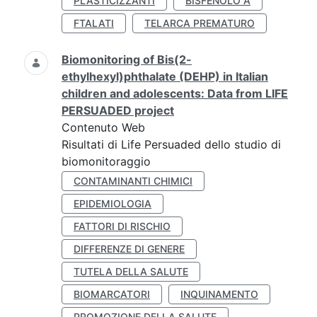
PLASTICIZZANTI
BISFENOLO A
FTALATI
TELARCA PREMATURO
Biomonitoring of Bis(2-
ethylhexyl)phthalate (DEHP) in Italian
children and adolescents: Data from LIFE
PERSUADED project
Contenuto Web
Risultati di Life Persuaded dello studio di
biomonitoraggio
CONTAMINANTI CHIMICI
EPIDEMIOLOGIA
FATTORI DI RISCHIO
DIFFERENZE DI GENERE
TUTELA DELLA SALUTE
BIOMARCATORI
INQUINAMENTO
PROMOZIONE DELLA SALUTE