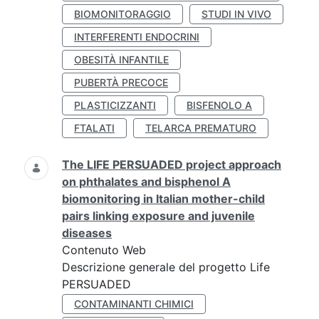
BIOMONITORAGGIO
STUDI IN VIVO
INTERFERENTI ENDOCRINI
OBESITÀ INFANTILE
PUBERTÀ PRECOCE
PLASTICIZZANTI
BISFENOLO A
FTALATI
TELARCA PREMATURO
The LIFE PERSUADED project approach
on phthalates and bisphenol A
biomonitoring in Italian mother-child
pairs linking exposure and juvenile
diseases
Contenuto Web
Descrizione generale del progetto Life
PERSUADED
CONTAMINANTI CHIMICI