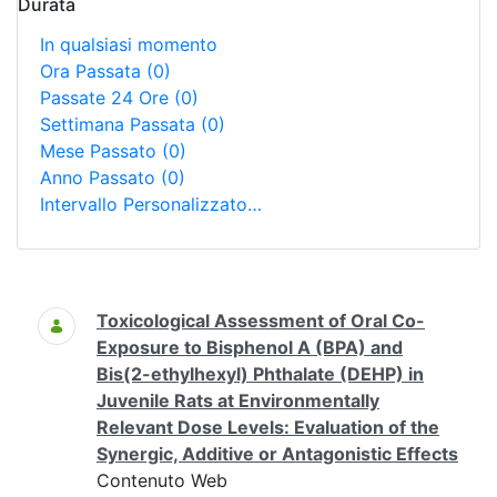
Durata
In qualsiasi momento
Ora Passata
(0)
Passate 24 Ore
(0)
Settimana Passata
(0)
Mese Passato
(0)
Anno Passato
(0)
Intervallo Personalizzato…
Ricerca
Toxicological Assessment of Oral Co-
Exposure to Bisphenol A (BPA) and
Bis(2-ethylhexyl) Phthalate (DEHP) in
Juvenile Rats at Environmentally
Relevant Dose Levels: Evaluation of the
Synergic, Additive or Antagonistic Effects
Contenuto Web