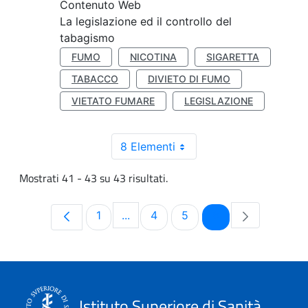
Contenuto Web
La legislazione ed il controllo del
tabagismo
FUMO
NICOTINA
SIGARETTA
TABACCO
DIVIETO DI FUMO
VIETATO FUMARE
LEGISLAZIONE
8 Elementi
Mostrati 41 - 43 su 43 risultati.
Pagina
Pagina
Pagina
Pagina
1
...
4
5
6
Pagine intermedie Use TAB to navi
Istituto Superiore di Sanità