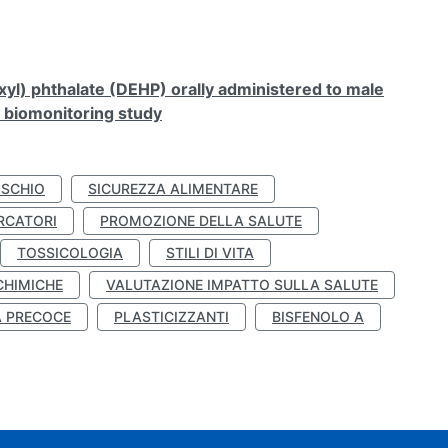
xyl) phthalate (DEHP) orally administered to male
n biomonitoring study
ISCHIO
SICUREZZA ALIMENTARE
RCATORI
PROMOZIONE DELLA SALUTE
TOSSICOLOGIA
STILI DI VITA
CHIMICHE
VALUTAZIONE IMPATTO SULLA SALUTE
À PRECOCE
PLASTICIZZANTI
BISFENOLO A