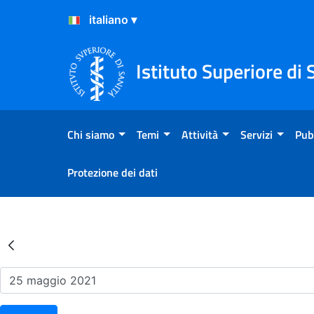
Salta al Contenuto
Salta al Footer
Istituto Superiore di 
Chi siamo
Temi
Attività
Servizi
Pub
Protezione dei dati
Risultati della Ricerca - Ev