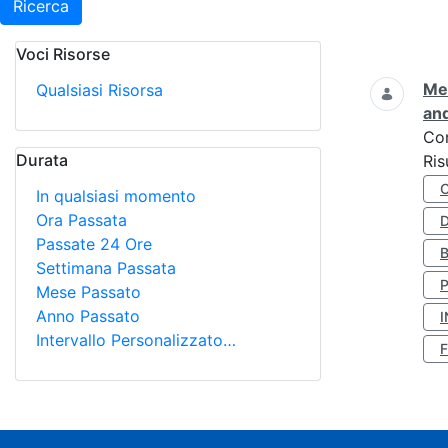
Ricerca
Voci Risorse
Ricerca
Met
Qualsiasi Risorsa
and
Co
Durata
Ris
In qualsiasi momento
Ora Passata
D
Passate 24 Ore
Settimana Passata
Mese Passato
Anno Passato
I
Intervallo Personalizzato…