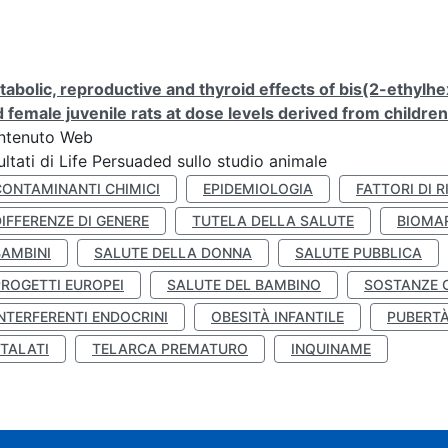
abolic, reproductive and thyroid effects of bis(2-ethylhe
 female juvenile rats at dose levels derived from childre
ntenuto Web
ultati di Life Persuaded sullo studio animale
CONTAMINANTI CHIMICI
EPIDEMIOLOGIA
FATTORI DI R
IFFERENZE DI GENERE
TUTELA DELLA SALUTE
BIOMA
BAMBINI
SALUTE DELLA DONNA
SALUTE PUBBLICA
PROGETTI EUROPEI
SALUTE DEL BAMBINO
SOSTANZE 
NTERFERENTI ENDOCRINI
OBESITÀ INFANTILE
PUBERT
FTALATI
TELARCA PREMATURO
INQUINAME