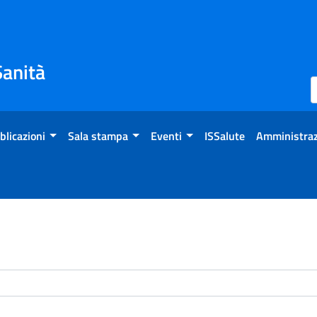
Sanità
blicazioni
Sala stampa
Eventi
ISSalute
Amministraz
enti