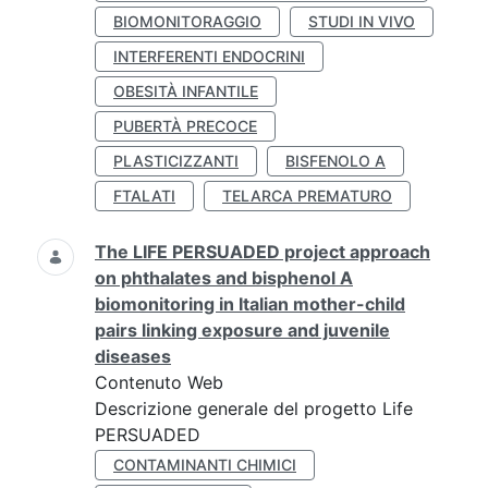
BIOMONITORAGGIO
STUDI IN VIVO
INTERFERENTI ENDOCRINI
OBESITÀ INFANTILE
PUBERTÀ PRECOCE
PLASTICIZZANTI
BISFENOLO A
FTALATI
TELARCA PREMATURO
The LIFE PERSUADED project approach
on phthalates and bisphenol A
biomonitoring in Italian mother-child
pairs linking exposure and juvenile
diseases
Contenuto Web
Descrizione generale del progetto Life
PERSUADED
CONTAMINANTI CHIMICI