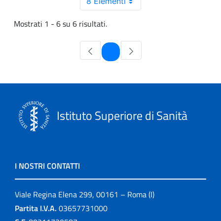
8 Elementi
Mostrati 1 - 6 su 6 risultati.
Pagina
1
Istituto Superiore di Sanità
I NOSTRI CONTATTI
Viale Regina Elena 299, 00161 – Roma (I)
Partita I.V.A.
03657731000