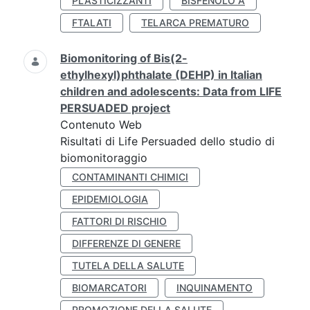
PLASTICIZZANTI
BISFENOLO A
FTALATI
TELARCA PREMATURO
Biomonitoring of Bis(2-
ethylhexyl)phthalate (DEHP) in Italian
children and adolescents: Data from LIFE
PERSUADED project
Contenuto Web
Risultati di Life Persuaded dello studio di
biomonitoraggio
CONTAMINANTI CHIMICI
EPIDEMIOLOGIA
FATTORI DI RISCHIO
DIFFERENZE DI GENERE
TUTELA DELLA SALUTE
BIOMARCATORI
INQUINAMENTO
PROMOZIONE DELLA SALUTE