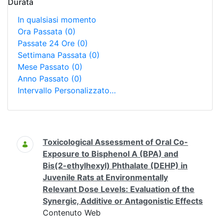
Durata
In qualsiasi momento
Ora Passata
(0)
Passate 24 Ore
(0)
Settimana Passata
(0)
Mese Passato
(0)
Anno Passato
(0)
Intervallo Personalizzato…
Ricerca
Toxicological Assessment of Oral Co-
Exposure to Bisphenol A (BPA) and
Bis(2-ethylhexyl) Phthalate (DEHP) in
Juvenile Rats at Environmentally
Relevant Dose Levels: Evaluation of the
Synergic, Additive or Antagonistic Effects
Contenuto Web