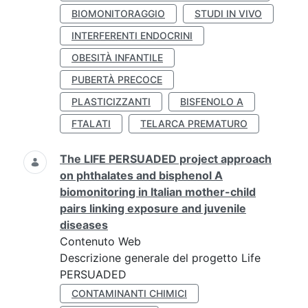
BIOMONITORAGGIO
STUDI IN VIVO
INTERFERENTI ENDOCRINI
OBESITÀ INFANTILE
PUBERTÀ PRECOCE
PLASTICIZZANTI
BISFENOLO A
FTALATI
TELARCA PREMATURO
The LIFE PERSUADED project approach
on phthalates and bisphenol A
biomonitoring in Italian mother-child
pairs linking exposure and juvenile
diseases
Contenuto Web
Descrizione generale del progetto Life
PERSUADED
CONTAMINANTI CHIMICI