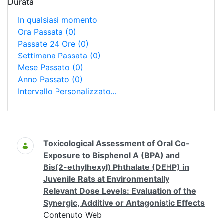
Durata
In qualsiasi momento
Ora Passata
(0)
Passate 24 Ore
(0)
Settimana Passata
(0)
Mese Passato
(0)
Anno Passato
(0)
Intervallo Personalizzato…
Ricerca
Toxicological Assessment of Oral Co-
Exposure to Bisphenol A (BPA) and
Bis(2-ethylhexyl) Phthalate (DEHP) in
Juvenile Rats at Environmentally
Relevant Dose Levels: Evaluation of the
Synergic, Additive or Antagonistic Effects
Contenuto Web