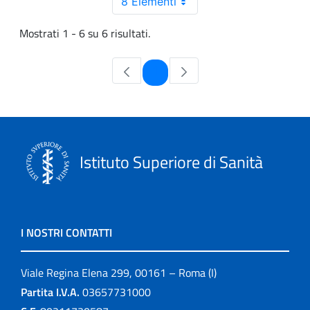
8 Elementi
Mostrati 1 - 6 su 6 risultati.
Pagina
1
Istituto Superiore di Sanità
I NOSTRI CONTATTI
Viale Regina Elena 299, 00161 – Roma (I)
Partita I.V.A.
03657731000