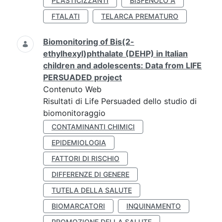
PLASTICIZZANTI
BISFENOLO A
FTALATI
TELARCA PREMATURO
Biomonitoring of Bis(2-
ethylhexyl)phthalate (DEHP) in Italian
children and adolescents: Data from LIFE
PERSUADED project
Contenuto Web
Risultati di Life Persuaded dello studio di
biomonitoraggio
CONTAMINANTI CHIMICI
EPIDEMIOLOGIA
FATTORI DI RISCHIO
DIFFERENZE DI GENERE
TUTELA DELLA SALUTE
BIOMARCATORI
INQUINAMENTO
PROMOZIONE DELLA SALUTE