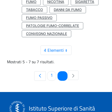
FUMO
NICOTINA
SIGARETTA
TABACCO
DANNI DA FUMO
FUMO PASSIVO
PATOLOGIE FUMO-CORRELATE
CONVEGNO NAZIONALE
4 Elementi
Mostrati 5 - 7 su 7 risultati.
Pagina
Pagina
1
2
Istituto Superiore di Sanità