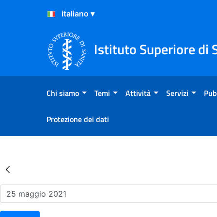
Salta al Contenuto
Salta al Footer
Istituto Superiore di 
Chi siamo
Temi
Attività
Servizi
Pub
Protezione dei dati
Risultati della Ricerca - Ev