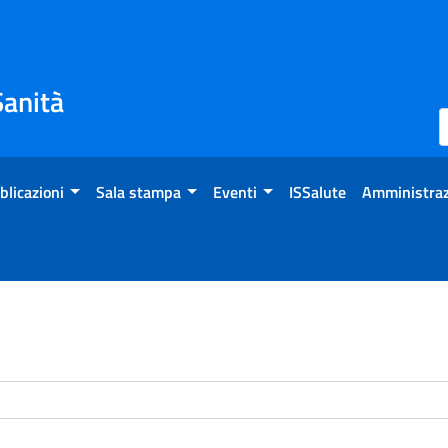
Sanità
blicazioni
Sala stampa
Eventi
ISSalute
Amministraz
enti