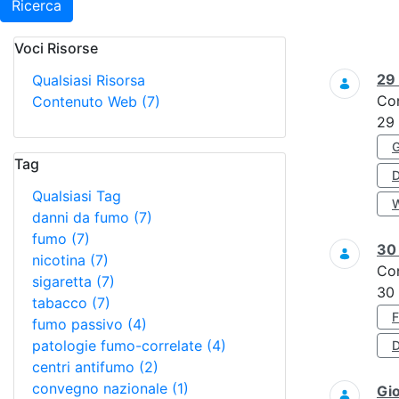
Ricerca
Voci Risorse
Ricerca
29
Qualsiasi Risorsa
Co
Contenuto Web
(7)
29
Tag
Qualsiasi Tag
danni da fumo
(7)
fumo
(7)
3
nicotina
(7)
Co
sigaretta
(7)
30
tabacco
(7)
fumo passivo
(4)
patologie fumo-correlate
(4)
D
centri antifumo
(2)
convegno nazionale
(1)
Gi