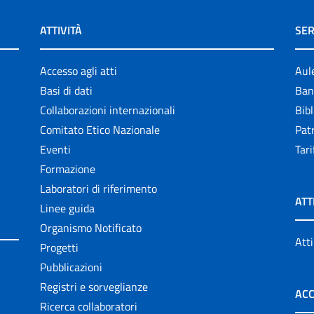
ATTIVITÀ
SER
Accesso agli atti
Aul
Basi di dati
Ban
Collaborazioni internazionali
Bibl
Comitato Etico Nazionale
Patr
Eventi
Tari
Formazione
Laboratori di riferimento
ATT
Linee guida
Organismo Notificato
Atti
Progetti
Pubblicazioni
Registri e sorveglianze
ACC
Ricerca collaboratori