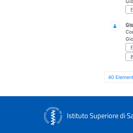
Gi
Gi
Co
Gi
40 Element
Istituto Superiore di S