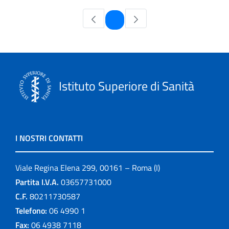
Pagina
1
Istituto Superiore di Sanità
I NOSTRI CONTATTI
Viale Regina Elena 299, 00161 – Roma (I)
Partita I.V.A.
03657731000
C.F.
80211730587
Telefono:
06 4990 1
Fax:
06 4938 7118