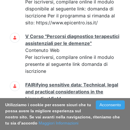
Per iscriversi, compilare online il modulo
disponibile al seguente link: domanda di
iscrizione Per il programma si rimanda al
sito: https://www.epicentro.iss.it/
V Corso "Percorsi diagnostico terapeutici
assistenziali per le demenze"
Contenuto Web
Per iscriversi, compilare online il modulo
presente al seguente link domanda di
iscrizione
FAIRifying sensitive data: Technical, legal
and practical considerations in the
biomedical field
Utilizziamo i cookie per essere sicuri che tu
Acconsento
Contenuto Web
possa avere la migliore esperienza sul
2023-05-
25
2023-05-26 non sono
nostro sito. Se vai avanti nella navigazione, riteniamo che
previsti Antonella Tancredi, Maria
tu sia d’accordo
Maggiori Informazioni
Buoncervello antonella.tancredi