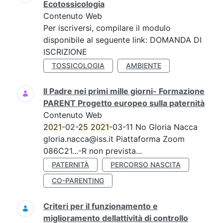
Ecotossicologia
Contenuto Web
Per iscriversi, compilare il modulo
disponibile al seguente link: DOMANDA DI
ISCRIZIONE
TOSSICOLOGIA
AMBIENTE
Il Padre nei primi mille giorni- Formazione
PARENT Progetto europeo sulla paternità
Contenuto Web
2021
-02-
25
2021
-03-11 No Gloria Nacca
gloria.nacca@iss.it Piattaforma Zoom
086C21...-R non prevista...
PATERNITÀ
PERCORSO NASCITA
CO-PARENTING
Criteri per il funzionamento e
miglioramento dellattività di controllo