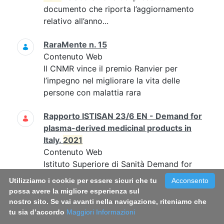
documento che riporta l’aggiornamento
relativo all’anno...
RaraMente n. 15
Contenuto Web
Il CNMR vince il premio Ranvier per
l’impegno nel migliorare la vita delle
persone con malattia rara
Rapporto ISTISAN 23/6 EN - Demand for
plasma-derived medicinal products in
Italy.
2021
Contenuto Web
Istituto Superiore di Sanità Demand for
plasma-derived medicinal products in Italy.
Utilizziamo i cookie per essere sicuri che tu
Acconsento
2021
...The content of this document, an
possa avere la migliore esperienza sul
update of the data for the year...
nostro sito. Se vai avanti nella navigazione, riteniamo che
tu sia d’accordo
Maggiori Informazioni
MEDICINA e ARTE. I colori della vita