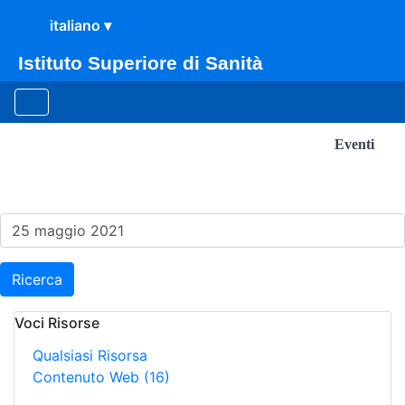
Istituto Superiore di Sanità
Eventi
Risultati della Ricerca - E
Ricerca
Voci Risorse
Qualsiasi Risorsa
Contenuto Web
(16)