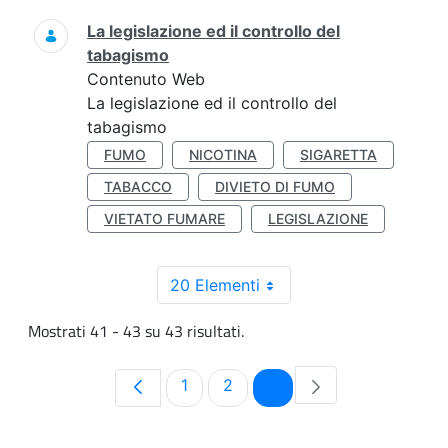
La legislazione ed il controllo del
tabagismo
Contenuto Web
La legislazione ed il controllo del
tabagismo
FUMO
NICOTINA
SIGARETTA
TABACCO
DIVIETO DI FUMO
VIETATO FUMARE
LEGISLAZIONE
20 Elementi
Mostrati 41 - 43 su 43 risultati.
Pagina
Pagina
Pagina
1
2
3