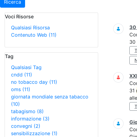
Ricerca
Voci Risorse
Ricerca
3
Qualsiasi Risorsa
Co
Contenuto Web
(11)
30
Tag
Qualsiasi Tag
cndd
(11)
XXI
no tobacco day
(11)
Co
oms
(11)
31
giornata mondiale senza tabacco
all
(10)
tabagismo
(8)
informazione
(3)
Gi
convegni
(2)
Co
sensibilizzazione
(1)
Gi