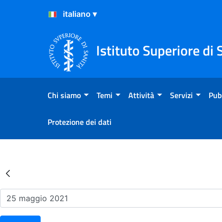
Salta al Contenuto
Salta al Footer
Istituto Superiore di 
Chi siamo
Temi
Attività
Servizi
Pub
Protezione dei dati
Risultati della Ricerca - Ev