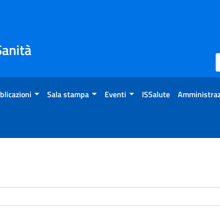
Sanità
blicazioni
Sala stampa
Eventi
ISSalute
Amministraz
enti