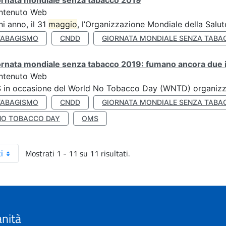
ornata mondiale senza tabacco 2019
ntenuto Web
i anno, il 31
maggio
, l’Organizzazione Mondiale della Salut
TABAGISMO
CNDD
GIORNATA MONDIALE SENZA TABA
rnata mondiale senza tabacco 2019: fumano ancora due ita
ntenuto Web
S in occasione del World No Tobacco Day (WNTD) organizz
TABAGISMO
CNDD
GIORNATA MONDIALE SENZA TABA
NO TOBACCO DAY
OMS
Mostrati 1 - 11 su 11 risultati.
i
anità