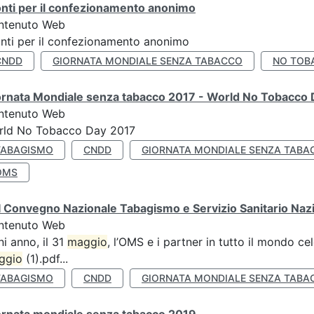
nti per il confezionamento anonimo
ntenuto Web
nti per il confezionamento anonimo
CNDD
GIORNATA MONDIALE SENZA TABACCO
NO TOB
ornata Mondiale senza tabacco 2017 - World No Tobacco
ntenuto Web
rld No Tobacco Day 2017
TABAGISMO
CNDD
GIORNATA MONDIALE SENZA TABA
OMS
 Convegno Nazionale Tabagismo e Servizio Sanitario Naz
ntenuto Web
i anno, il 31
maggio
, l’OMS e i partner in tutto il mondo 
ggio
(1).pdf...
TABAGISMO
CNDD
GIORNATA MONDIALE SENZA TABA