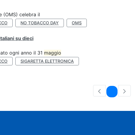
e (OMS) celebra il
CCO
NO TOBACCO DAY
OMS
liani su dieci
ato ogni anno il 31
maggio
CCO
SIGARETTA ELETTRONICA
Pagina
1