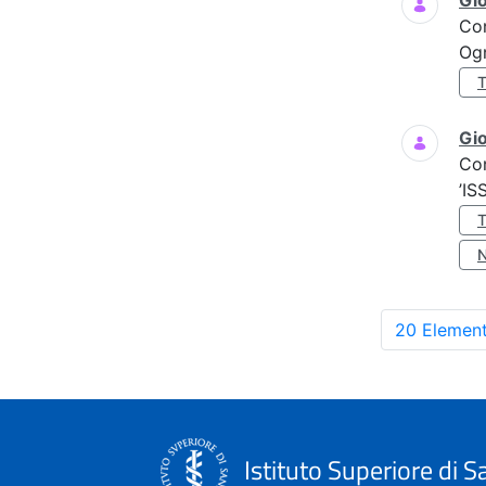
Gi
Co
Ogn
Gio
Co
’IS
20 Element
Istituto Superiore di S