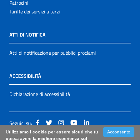
Patrocini
Tariffe dei servizi a terzi
ATTI DI NOTIFICA
Atti di notificazione per pubblici proclami
ACCESSIBILITÀ
Dichiarazione di accessibilità
Seguici su:
Utilizziamo i cookie per essere sicuri che tu
Acconsento
Accessibilità: form di segnalazione di prima istanza per
possa avere la migliore esperienza sul