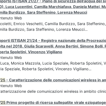
porto ISTISAN 21/27 - Piano di sicurezza dell’acqua del si
0). Luca Lucentini, Camilla Marchiafava, Daniela Mattei, Ma
illa Burdizzo, Sara Steffenino, Lorenza Meucci
ntenuto Web
coletti, Enrico Veschetti, Camilla Burdizzo, Sara Steffenin
illa Burdizzo, Sara Steffenino, Lorenza Meucci...
porti ISTISAN 21/24 - Registro nazionale della Procreazione
lta nel 2018. Giulia Scaravelli, Anna Bertini, Simone Boll
erta Spoletini, Vincenzo Vigiliano
ntenuto Web
Luca, Monica Mazzola, Lucia Speziale, Roberta Spoletini, 
ia Speziale, Roberta Spoletini, Vincenzo Vigiliano...
/
25
- Caratterizzazione delle comunicazioni wireless in a
ntenuto Web
atterizzazione delle comunicazioni wireless in ambito clini
/
25
Primo progetto di ricerca sullepatite virale eziopatoge