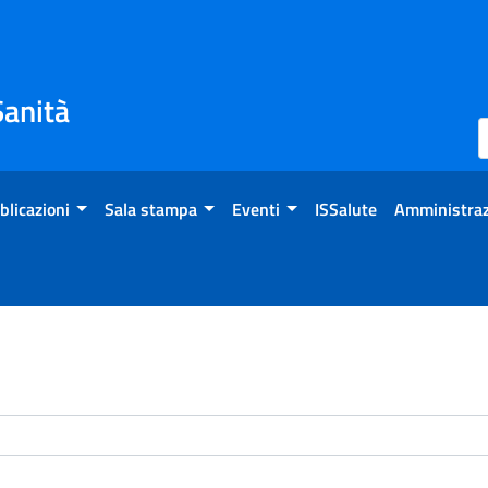
Sanità
blicazioni
Sala stampa
Eventi
ISSalute
Amministraz
enti