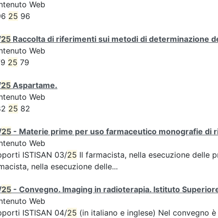
ntenuto Web
96
25
96
/
25
Raccolta di riferimenti sui metodi di determinazione dei
ntenuto Web
79
25
79
/
25
Aspartame.
ntenuto Web
82
25
82
/
25
- Materie prime per uso farmaceutico monografie di ri
ntenuto Web
porti ISTISAN 03/
25
Il farmacista, nella esecuzione delle 
macista, nella esecuzione delle...
/
25
- Convegno. Imaging in radioterapia. Istituto Superiore
ntenuto Web
porti ISTISAN 04/
25
(in italiano e inglese) Nel convegno è