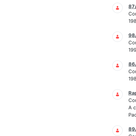
87
Co
19
98
Co
19
86
Co
19
Ra
Co
A c
Pao
89