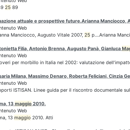
ntenuto Web
89
25
89
uazione attuale e prospettive future.Arianna Manciocco,
ntenuto Web
anna Manciocco, Augusto Vitale 2007,
25
p....Arianna Manc
onietta Filia, Antonio Brenna, Augusto Panà, Gianluca
Ma
ntenuto Web
overi per morbillo in Italia nel 2002: valutazione dell'impatto
aria Milana, Massimo Denaro, Roberta Feliciani, Cinzia
ntenuto Web
porti ISTISAN. Linee guida per il riscontro documentale s
ma, 13
maggio
2010.
ntenuto Web
ma, 13
maggio
2010. Atti