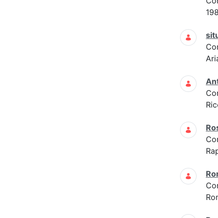
Co
19
sit
Co
Ari
Ant
Co
Ric
Ros
Co
Rap
Ro
Co
Ro