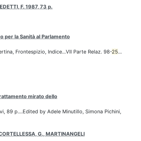
ETTI, F. 1987, 73 p.
 per la Sanità al Parlamento
na, Frontespizio, Indice...VII Parte Relaz. 98-
25
...
rattamento mirato dello
 vi, 89 p....Edited by Adele Minutillo, Simona Pichini,
 di CORTELLESSA, G., MARTINANGELI