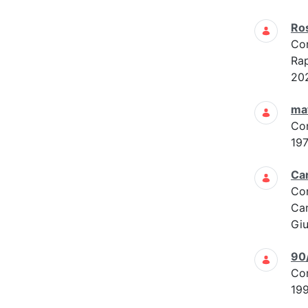
Ros
Co
Rap
202
mat
Co
197
Car
Co
Car
Giu
90
Co
19