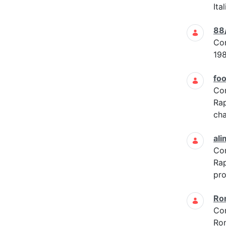
Ita
88
Co
19
foo
Co
Rap
cha
ali
Co
Rap
pro
Ro
Co
Ro