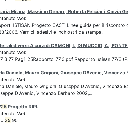
aria Milana, Massimo Denaro, Roberta Feliciani, Cinzia
ntenuto Web
porti ISTISAN.Progetto CAST. Linee guida per il riscontro
3/2006. Vernici, adesivi e inchiostri da stampa.
eriali diversi.A cura di CAMONI, I., DI MUCCIO, A., PON
ntenuto Web
7 3 77 Pag1_25Rapporto_77_3.pdf Rapporto Istisan 77/3 (P
la Daniele, Mauro Grigioni, Giuseppe DAvenio, Vincenzo
ntenuto Web
la Daniele, Mauro Grigioni, Giuseppe D'Avenio, Vincenzo 
seppe D'Avenio, Vincenzo Barbaro 2002,...
/
25
Progetto RIRI.
ntenuto Web
90
25
90