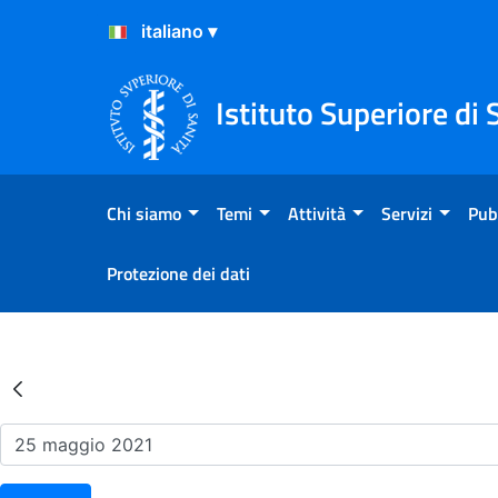
Salta al Contenuto
Salta al Footer
Istituto Superiore di 
Chi siamo
Temi
Attività
Servizi
Pub
Protezione dei dati
Risultati della Ricerca - Ev