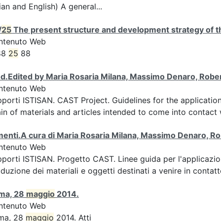
lian and English) A general...
/
25
The present structure and development strategy of th
ntenuto Web
88
25
88
d.Edited by Maria Rosaria Milana, Massimo Denaro, Rober
ntenuto Web
porti ISTISAN. CAST Project. Guidelines for the applicatio
in of materials and articles intended to come into contact 
menti.A cura di Maria Rosaria Milana, Massimo Denaro, Ro
ntenuto Web
porti ISTISAN. Progetto CAST. Linee guida per l'applicazi
duzione dei materiali e oggetti destinati a venire in contatt
ma, 28
maggio
2014.
ntenuto Web
ma, 28
maggio
2014. Atti