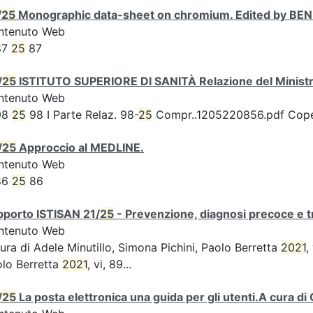
/
25
Monographic data-sheet on chromium. Edited by BENED
ntenuto Web
87
25
87
/
25
ISTITUTO SUPERIORE DI SANITÀ Relazione del Ministro
ntenuto Web
98
25
98 I Parte Relaz. 98-
25
Compr..1205220856.pdf Coperti
/
25
Approccio al MEDLINE.
ntenuto Web
86
25
86
pporto ISTISAN 21/
25
- Prevenzione, diagnosi precoce e t
ntenuto Web
ura di Adele Minutillo, Simona Pichini, Paolo Berretta
2021
,
lo Berretta
2021
, vi, 89...
/
25
La posta elettronica una guida per gli utenti.A cura