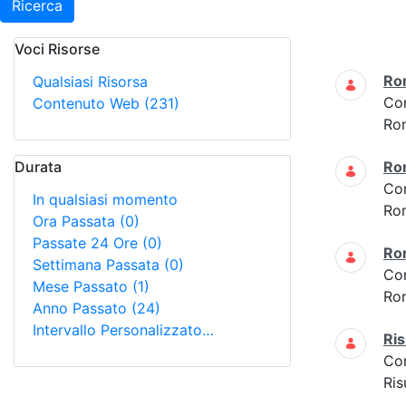
Ricerca
Voci Risorse
Ricerca
Ro
Qualsiasi Risorsa
Co
Contenuto Web
(231)
Ro
Durata
Ro
Co
In qualsiasi momento
Ro
Ora Passata
(0)
Passate 24 Ore
(0)
Ro
Settimana Passata
(0)
Co
Mese Passato
(1)
Ro
Anno Passato
(24)
Intervallo Personalizzato…
Ris
Co
Ris