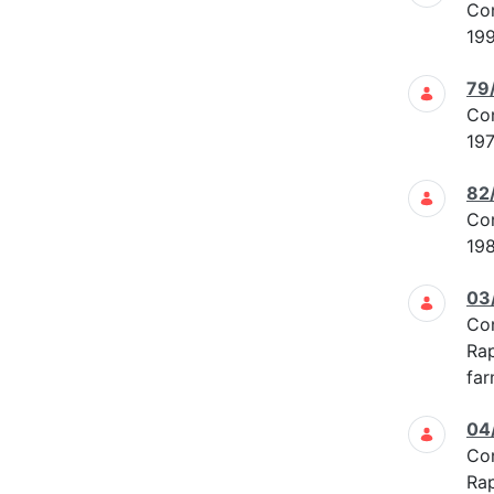
Co
19
79
Co
19
82
Co
19
03
Co
Rap
far
04
Co
Rap