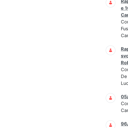
Rap
e 1
Cam
Co
Fus
Cam
Rap
svo
Rob
Co
De 
Luc
05
Co
Car
96