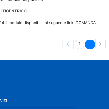
ULTICENTRICO
 2024 il modulo disponibile al seguente link: DOMANDA
Pagina
Pagina
1
2
VIZI