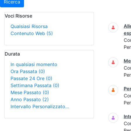
Ricerca
Voci Risorse
Ricerca
All
Qualsiasi Risorsa
es
Contenuto Web
(5)
Co
Per
Durata
Met
In qualsiasi momento
Co
Ora Passata
(0)
Per
Passate 24 Ore
(0)
Settimana Passata
(0)
Per
Mese Passato
(0)
Co
Anno Passato
(2)
Per
Intervallo Personalizzato…
Int
Co
Per