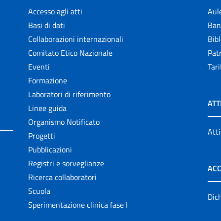
Accesso agli atti
Aul
Basi di dati
Ban
Collaborazioni internazionali
Bibl
Comitato Etico Nazionale
Patr
Eventi
Tari
Formazione
Laboratori di riferimento
ATT
Linee guida
Organismo Notificato
Atti
Progetti
Pubblicazioni
Registri e sorveglianze
ACC
Ricerca collaboratori
Scuola
Dich
Sperimentazione clinica fase I