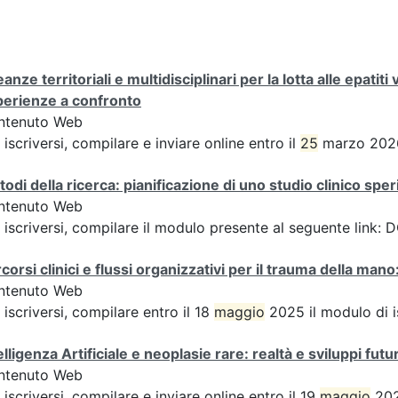
eanze territoriali e multidisciplinari per la lotta alle epatiti
perienze a confronto
ntenuto Web
 iscriversi, compilare e inviare online entro il
25
marzo 2026 
odi della ricerca: pianificazione di uno studio clinico spe
ntenuto Web
 iscriversi, compilare il modulo presente al seguente lin
corsi clinici e flussi organizzativi per il trauma della ma
ntenuto Web
 iscriversi, compilare entro il 18
maggio
2025 il modulo di i
elligenza Artificiale e neoplasie rare: realtà e sviluppi futur
ntenuto Web
 iscriversi, compilare e inviare online entro il 19
maggio
202