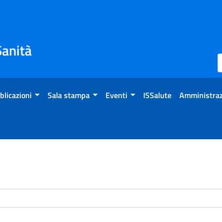
Sanità
blicazioni
Sala stampa
Eventi
ISSalute
Amministraz
enti