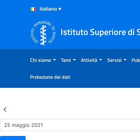
Salta al Contenuto
Salta al Footer
Istituto Superiore di 
Chi siamo
Temi
Attività
Servizi
Pub
Protezione dei dati
Risultati della Ricerca - Ev