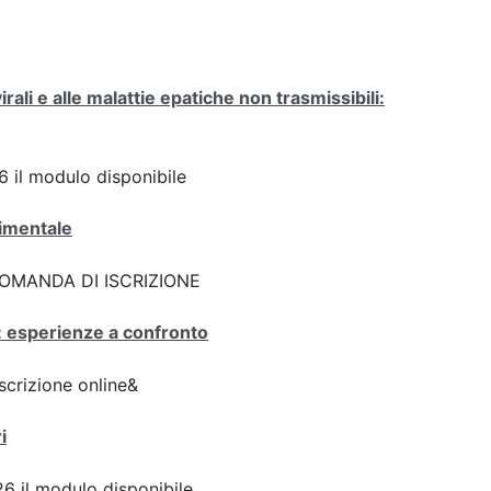
 virali e alle malattie epatiche non trasmissibili:
il modulo disponibile
rimentale
k: DOMANDA DI ISCRIZIONE
no: esperienze a confronto
scrizione online&
i
6 il modulo disponibile