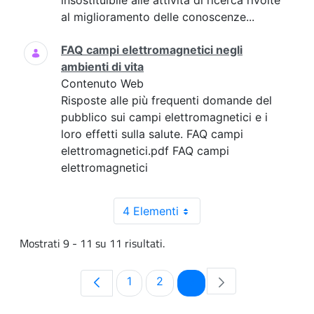
insostituibile alle attività di ricerca rivolte
al miglioramento delle conoscenze...
FAQ campi elettromagnetici negli
ambienti di vita
Contenuto Web
Risposte alle più frequenti domande del
pubblico sui campi elettromagnetici e i
loro effetti sulla salute. FAQ campi
elettromagnetici.pdf FAQ campi
elettromagnetici
4 Elementi
Mostrati 9 - 11 su 11 risultati.
Pagina
Pagina
Pagina
1
2
3