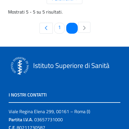
Mostrati 5 - 5 su 5 risultati.
Pagina
Pagina
1
2
Istituto Superiore di Sanità
I NOSTRI CONTATTI
Viale Regina Elena 299, 00161 – Roma (I)
Partita I.V.A.
03657731000
C.F.
80211730587