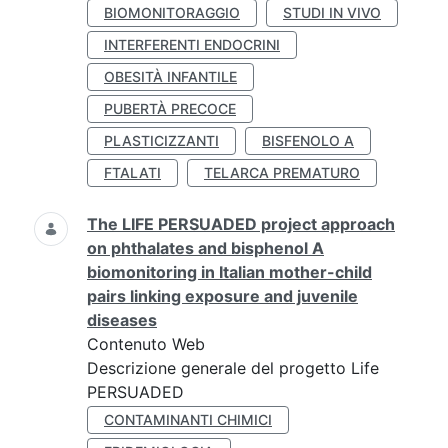
BIOMONITORAGGIO
STUDI IN VIVO
INTERFERENTI ENDOCRINI
OBESITÀ INFANTILE
PUBERTÀ PRECOCE
PLASTICIZZANTI
BISFENOLO A
FTALATI
TELARCA PREMATURO
The LIFE PERSUADED project approach
on phthalates and bisphenol A
biomonitoring in Italian mother-child
pairs linking exposure and juvenile
diseases
Contenuto Web
Descrizione generale del progetto Life
PERSUADED
CONTAMINANTI CHIMICI