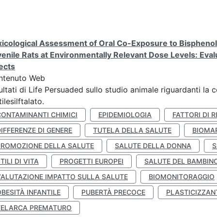
icological Assessment of Oral Co-Exposure to Bisphenol 
enile Rats at Environmentally Relevant Dose Levels: Evalu
ects
ntenuto Web
ultati di Life Persuaded sullo studio animale riguardanti la 
tilesilftalato.
CONTAMINANTI CHIMICI
EPIDEMIOLOGIA
FATTORI DI R
IFFERENZE DI GENERE
TUTELA DELLA SALUTE
BIOMA
PROMOZIONE DELLA SALUTE
SALUTE DELLA DONNA
S
TILI DI VITA
PROGETTI EUROPEI
SALUTE DEL BAMBIN
VALUTAZIONE IMPATTO SULLA SALUTE
BIOMONITORAGGIO
BESITÀ INFANTILE
PUBERTÀ PRECOCE
PLASTICIZZAN
TELARCA PREMATURO