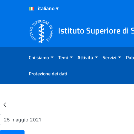
Salta al Contenuto
Salta al Footer
Istituto Superiore di 
Chi siamo
Temi
Attività
Servizi
Pub
Protezione dei dati
Risultati della Ricerca - Ev