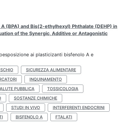
A (BPA) and Bis(2-ethylhexyl) Phthalate (DEHP) in
ation of the Synergic, Additive or Antagonistic
coesposizione ai plasticizanti bisfenolo A e
ISCHIO
SICUREZZA ALIMENTARE
RCATORI
INQUINAMENTO
ALUTE PUBBLICA
TOSSICOLOGIA
O
SOSTANZE CHIMICHE
STUDI IN VIVO
INTERFERENTI ENDOCRINI
TI
BISFENOLO A
FTALATI