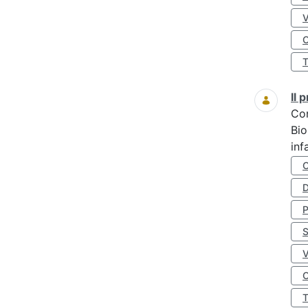
O
Il
Co
Bio
inf
D
S
O