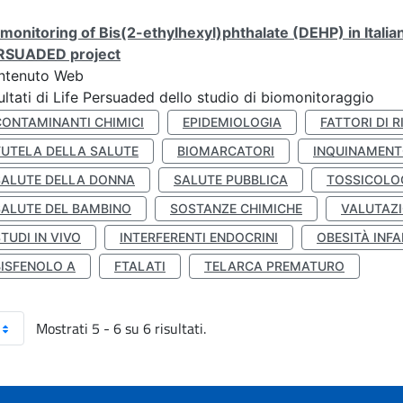
monitoring of Bis(2-ethylhexyl)phthalate (DEHP) in Italia
RSUADED project
ntenuto Web
ultati di Life Persuaded dello studio di biomonitoraggio
CONTAMINANTI CHIMICI
EPIDEMIOLOGIA
FATTORI DI R
TUTELA DELLA SALUTE
BIOMARCATORI
INQUINAMEN
SALUTE DELLA DONNA
SALUTE PUBBLICA
TOSSICOLO
SALUTE DEL BAMBINO
SOSTANZE CHIMICHE
VALUTAZI
TUDI IN VIVO
INTERFERENTI ENDOCRINI
OBESITÀ INFA
BISFENOLO A
FTALATI
TELARCA PREMATURO
Mostrati 5 - 6 su 6 risultati.