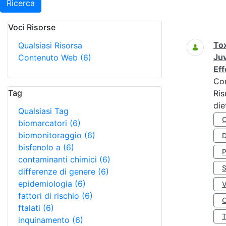
Ricerca
Voci Risorse
Ricerca
Tox
Qualsiasi Risorsa
Juv
Contenuto Web
(6)
Eff
Co
Tag
Ris
die
Qualsiasi Tag
biomarcatori
(6)
biomonitoraggio
(6)
D
bisfenolo a
(6)
contaminanti chimici
(6)
S
differenze di genere
(6)
epidemiologia
(6)
fattori di rischio
(6)
O
ftalati
(6)
inquinamento
(6)