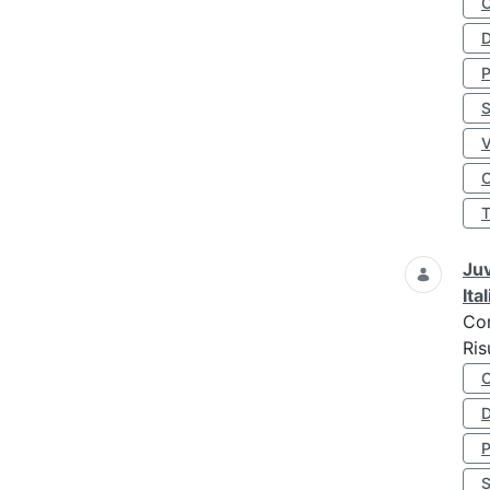
D
S
O
Juv
Ita
Co
Ris
D
S