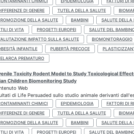
CONTAMINANTI CHIMICI
EPIDEMIOLOGIA
FATTORI DI R
IFFERENZE DI GENERE
TUTELA DELLA SALUTE
BIOMA
PROMOZIONE DELLA SALUTE
BAMBINI
SALUTE DELLA
TILI DI VITA
PROGETTI EUROPEI
SALUTE DEL BAMBIN
VALUTAZIONE IMPATTO SULLA SALUTE
BIOMONITORAGGIO
BESITÀ INFANTILE
PUBERTÀ PRECOCE
PLASTICIZZAN
TELARCA PREMATURO
enile Toxicity Rodent Model to Study Toxicological Effec
lian Children Biomonitoring Study
ntenuto Web
ultati di Life Persuaded sullo studio animale derivanti dall'
CONTAMINANTI CHIMICI
EPIDEMIOLOGIA
FATTORI DI R
IFFERENZE DI GENERE
TUTELA DELLA SALUTE
BIOMA
PROMOZIONE DELLA SALUTE
BAMBINI
SALUTE DELLA
TILI DI VITA
PROGETTI EUROPEI
SALUTE DEL BAMBIN