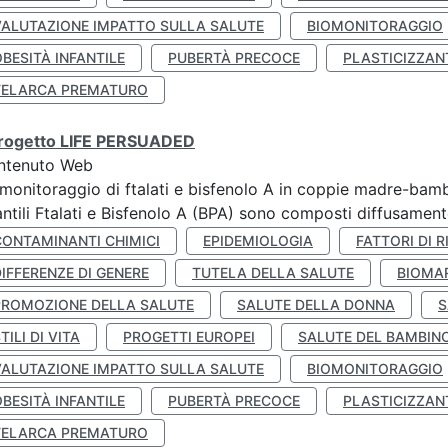
VALUTAZIONE IMPATTO SULLA SALUTE
BIOMONITORAGGIO
BESITÀ INFANTILE
PUBERTÀ PRECOCE
PLASTICIZZAN
TELARCA PREMATURO
 progetto LIFE PERSUADED
ntenuto Web
monitoraggio di ftalati e bisfenolo A in coppie madre-bamb
antili Ftalati e Bisfenolo A (BPA) sono composti diffusamente 
CONTAMINANTI CHIMICI
EPIDEMIOLOGIA
FATTORI DI R
IFFERENZE DI GENERE
TUTELA DELLA SALUTE
BIOMA
PROMOZIONE DELLA SALUTE
SALUTE DELLA DONNA
S
TILI DI VITA
PROGETTI EUROPEI
SALUTE DEL BAMBIN
VALUTAZIONE IMPATTO SULLA SALUTE
BIOMONITORAGGIO
BESITÀ INFANTILE
PUBERTÀ PRECOCE
PLASTICIZZAN
TELARCA PREMATURO