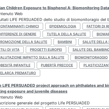
lian Children Exposure to Bisphenol A: Biomonitoring Da
ntenuto Web
ultati LIFE PERSUADED dello studio di biomonitoragio del 
CONTAMINANTI CHIMICI
EPIDEMIOLOGIA
FATTORI DI R
IFFERENZE DI GENERE
TUTELA DELLA SALUTE
BIOMA
PROMOZIONE DELLA SALUTE
BAMBINI
SALUTE DELLA
TILI DI VITA
PROGETTI EUROPEI
SALUTE DEL BAMBIN
VALUTAZIONE IMPATTO SULLA SALUTE
BIOMONITORAGGIO
BESITÀ INFANTILE
PUBERTÀ PRECOCE
PLASTICIZZAN
TELARCA PREMATURO
 LIFE PERSUADED project approach on phthalates and bisp
king exposure and juvenile diseases
ntenuto Web
crizione generale del progetto Life PERSUADED