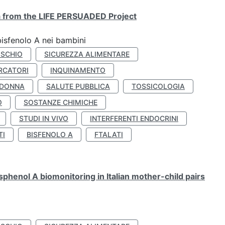
ta from the LIFE PERSUADED Project
bisfenolo A nei bambini
ISCHIO
SICUREZZA ALIMENTARE
RCATORI
INQUINAMENTO
 DONNA
SALUTE PUBBLICA
TOSSICOLOGIA
O
SOSTANZE CHIMICHE
STUDI IN VIVO
INTERFERENTI ENDOCRINI
TI
BISFENOLO A
FTALATI
henol A biomonitoring in Italian mother-child pairs