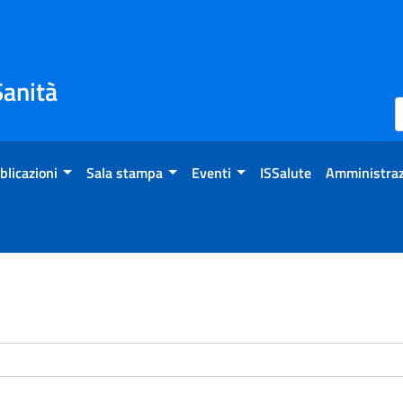
Sanità
blicazioni
Sala stampa
Eventi
ISSalute
Amministraz
enti