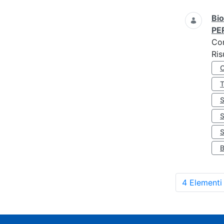
Bio
PE
Co
Ris
S
4 Elementi