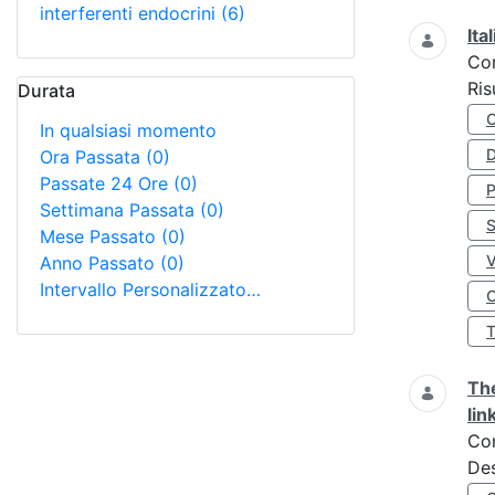
interferenti endocrini
(6)
Ita
Co
Ris
Durata
In qualsiasi momento
D
Ora Passata
(0)
Passate 24 Ore
(0)
Settimana Passata
(0)
S
Mese Passato
(0)
Anno Passato
(0)
Intervallo Personalizzato…
O
The
lin
Co
Des