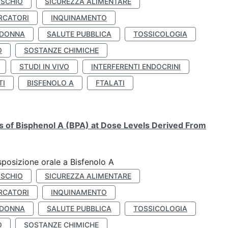
ISCHIO
SICUREZZA ALIMENTARE
RCATORI
INQUINAMENTO
 DONNA
SALUTE PUBBLICA
TOSSICOLOGIA
O
SOSTANZE CHIMICHE
STUDI IN VIVO
INTERFERENTI ENDOCRINI
TI
BISFENOLO A
FTALATI
ts of Bisphenol A (BPA) at Dose Levels Derived From
esposizione orale a Bisfenolo A
ISCHIO
SICUREZZA ALIMENTARE
RCATORI
INQUINAMENTO
 DONNA
SALUTE PUBBLICA
TOSSICOLOGIA
O
SOSTANZE CHIMICHE