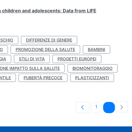
n children and adolescents: Data from LIFE
ISCHIO
DIFFERENZE DI GENERE
TO
PROMOZIONE DELLA SALUTE
BAMBINI
GIA
STILI DI VITA
PROGETTI EUROPEI
ONE IMPATTO SULLA SALUTE
BIOMONITORAGGIO
NTILE
PUBERTÀ PRECOCE
PLASTICIZZANTI
Pagina
Pagina
1
2