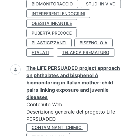
BIOMONITORAGGIO
STUDI IN VIVO
INTERFERENTI ENDOCRINI
OBESITÀ INFANTILE
PUBERTÀ PRECOCE
PLASTICIZZANTI
BISFENOLO A
FTALATI
TELARCA PREMATURO
The LIFE PERSUADED project approach
on phthalates and bisphenol A
biomonitoring in Italian mother-child
pairs linking exposure and juvenile
diseases
Contenuto Web
Descrizione generale del progetto Life
PERSUADED
CONTAMINANTI CHIMICI