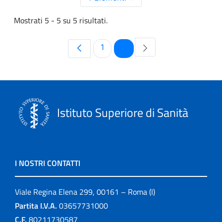
Mostrati 5 - 5 su 5 risultati.
Pagina
Pagina
1
2
Istituto Superiore di Sanità
I NOSTRI CONTATTI
Viale Regina Elena 299, 00161 – Roma (I)
Partita I.V.A.
03657731000
C.F.
80211730587