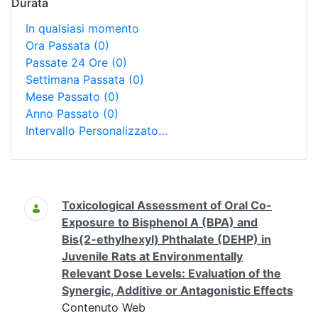
Durata
In qualsiasi momento
Ora Passata
(0)
Passate 24 Ore
(0)
Settimana Passata
(0)
Mese Passato
(0)
Anno Passato
(0)
Intervallo Personalizzato…
Ricerca
Toxicological Assessment of Oral Co-
Exposure to Bisphenol A (BPA) and
Bis(2-ethylhexyl) Phthalate (DEHP) in
Juvenile Rats at Environmentally
Relevant Dose Levels: Evaluation of the
Synergic, Additive or Antagonistic Effects
Contenuto Web