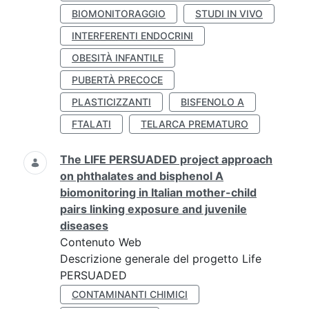
BIOMONITORAGGIO
STUDI IN VIVO
INTERFERENTI ENDOCRINI
OBESITÀ INFANTILE
PUBERTÀ PRECOCE
PLASTICIZZANTI
BISFENOLO A
FTALATI
TELARCA PREMATURO
The LIFE PERSUADED project approach
on phthalates and bisphenol A
biomonitoring in Italian mother-child
pairs linking exposure and juvenile
diseases
Contenuto Web
Descrizione generale del progetto Life
PERSUADED
CONTAMINANTI CHIMICI