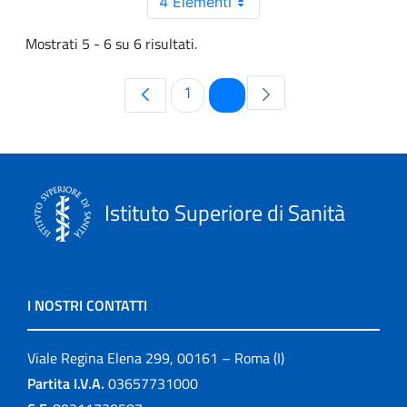
4 Elementi
Mostrati 5 - 6 su 6 risultati.
Pagina
Pagina
1
2
Istituto Superiore di Sanità
I NOSTRI CONTATTI
Viale Regina Elena 299, 00161 – Roma (I)
Partita I.V.A.
03657731000