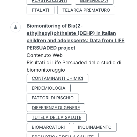
PLASTICIZZANTI
BISFENOLO A
FTALATI
TELARCA PREMATURO
Biomonitoring of Bis(2-
ethylhexyl)phthalate (DEHP) in Italian
children and adolescents: Data from LIFE
PERSUADED project
Contenuto Web
Risultati di Life Persuaded dello studio di
biomonitoraggio
CONTAMINANTI CHIMICI
EPIDEMIOLOGIA
FATTORI DI RISCHIO
DIFFERENZE DI GENERE
TUTELA DELLA SALUTE
BIOMARCATORI
INQUINAMENTO
PROMOZIONE DELLA SALUTE