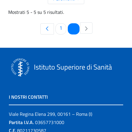
Mostrati 5 - 5 su 5 risultati.
Pagina
Pagina
1
2
Istituto Superiore di Sanità
I NOSTRI CONTATTI
Viale Regina Elena 299, 00161 – Roma (I)
Partita I.V.A.
03657731000
C.F.
80211730587