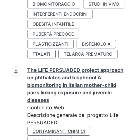
BIOMONITORAGGIO
STUDI IN VIVO
INTERFERENTI ENDOCRINI
OBESITÀ INFANTILE
PUBERTÀ PRECOCE
PLASTICIZZANTI
BISFENOLO A
FTALATI
TELARCA PREMATURO
The LIFE PERSUADED project approach
on phthalates and bisphenol A
biomonitoring in Italian mother-child
pairs linking exposure and juvenile
diseases
Contenuto Web
Descrizione generale del progetto Life
PERSUADED
CONTAMINANTI CHIMICI