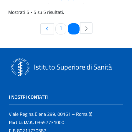
Mostrati 5 - 5 su 5 risultati.
Pagina
Pagina
1
2
Istituto Superiore di Sanità
I NOSTRI CONTATTI
Viale Regina Elena 299, 00161 – Roma (I)
Partita I.V.A.
03657731000
C.F.
80211730587