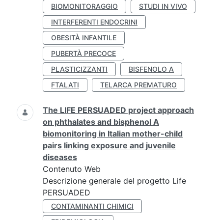
BIOMONITORAGGIO
STUDI IN VIVO
INTERFERENTI ENDOCRINI
OBESITÀ INFANTILE
PUBERTÀ PRECOCE
PLASTICIZZANTI
BISFENOLO A
FTALATI
TELARCA PREMATURO
The LIFE PERSUADED project approach
on phthalates and bisphenol A
biomonitoring in Italian mother-child
pairs linking exposure and juvenile
diseases
Contenuto Web
Descrizione generale del progetto Life
PERSUADED
CONTAMINANTI CHIMICI