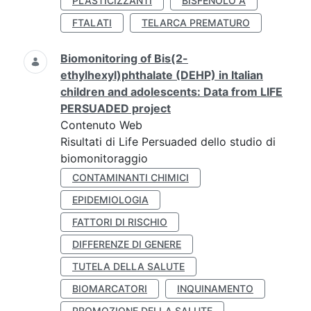
PLASTICIZZANTI
BISFENOLO A
FTALATI
TELARCA PREMATURO
Biomonitoring of Bis(2-
ethylhexyl)phthalate (DEHP) in Italian
children and adolescents: Data from LIFE
PERSUADED project
Contenuto Web
Risultati di Life Persuaded dello studio di
biomonitoraggio
CONTAMINANTI CHIMICI
EPIDEMIOLOGIA
FATTORI DI RISCHIO
DIFFERENZE DI GENERE
TUTELA DELLA SALUTE
BIOMARCATORI
INQUINAMENTO
PROMOZIONE DELLA SALUTE