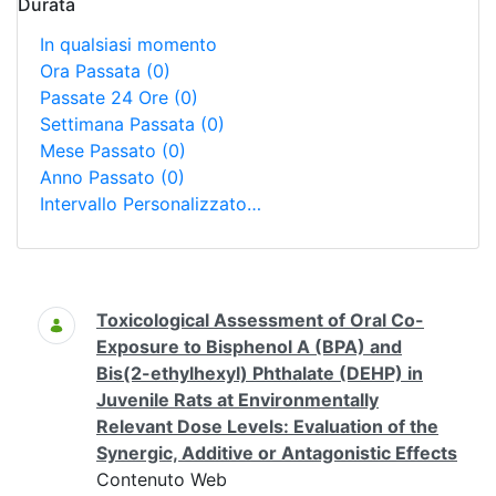
Durata
In qualsiasi momento
Ora Passata
(0)
Passate 24 Ore
(0)
Settimana Passata
(0)
Mese Passato
(0)
Anno Passato
(0)
Intervallo Personalizzato…
Ricerca
Toxicological Assessment of Oral Co-
Exposure to Bisphenol A (BPA) and
Bis(2-ethylhexyl) Phthalate (DEHP) in
Juvenile Rats at Environmentally
Relevant Dose Levels: Evaluation of the
Synergic, Additive or Antagonistic Effects
Contenuto Web