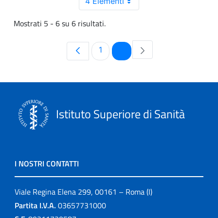
4 Elementi
Mostrati 5 - 6 su 6 risultati.
Pagina
Pagina
1
2
Istituto Superiore di Sanità
I NOSTRI CONTATTI
Viale Regina Elena 299, 00161 – Roma (I)
Partita I.V.A.
03657731000