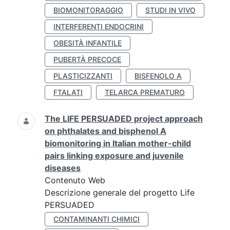
BIOMONITORAGGIO
STUDI IN VIVO
INTERFERENTI ENDOCRINI
OBESITÀ INFANTILE
PUBERTÀ PRECOCE
PLASTICIZZANTI
BISFENOLO A
FTALATI
TELARCA PREMATURO
The LIFE PERSUADED project approach
on phthalates and bisphenol A
biomonitoring in Italian mother-child
pairs linking exposure and juvenile
diseases
Contenuto Web
Descrizione generale del progetto Life
PERSUADED
CONTAMINANTI CHIMICI