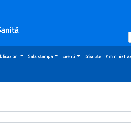
Sanità
blicazioni
Sala stampa
Eventi
ISSalute
Amministraz
enti