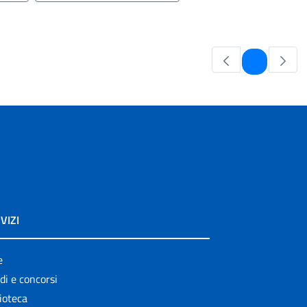
Pagina
1
VIZI
e
di e concorsi
ioteca