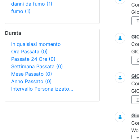
danni da fumo
(1)
Co
fumo
(1)
Gi
Durata
GI
In qualsiasi momento
Co
Ora Passata
(0)
GI
Passate 24 Ore
(0)
Settimana Passata
(0)
Mese Passato
(0)
GI
Anno Passato
(0)
Co
Intervallo Personalizzato…
GI
Gi
Co
Wo