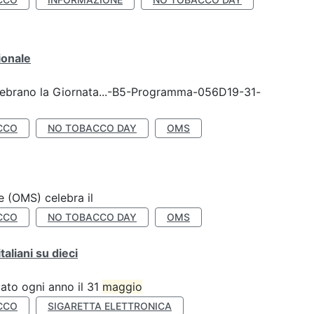
ionale
celebrano la Giornata...-B5-Programma-056D19-31-
CCO
NO TOBACCO DAY
OMS
e (OMS) celebra il
CCO
NO TOBACCO DAY
OMS
liani su dieci
ato ogni anno il 31
maggio
CCO
SIGARETTA ELETTRONICA