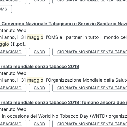
OMS
 Convegno Nazionale Tabagismo e Servizio Sanitario Naz
ntenuto Web
i anno, il 31
maggio
, l’OMS e i partner in tutto il mondo 
ggio
(1).pdf...
TABAGISMO
CNDD
GIORNATA MONDIALE SENZA TABA
ornata mondiale senza tabacco 2019
ntenuto Web
i anno, il 31
maggio
, l’Organizzazione Mondiale della Salut
TABAGISMO
CNDD
GIORNATA MONDIALE SENZA TABA
rnata mondiale senza tabacco 2019: fumano ancora due ita
ntenuto Web
S in occasione del World No Tobacco Day (WNTD) organizz
TABAGISMO
CNDD
GIORNATA MONDIALE SENZA TABA