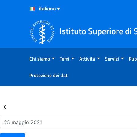
Salta al Contenuto
Salta al Footer
Istituto Superiore di 
Chi siamo
Temi
Attività
Servizi
Pub
Protezione dei dati
Risultati della Ricerca - Ev