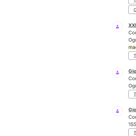
XXI
Co
Ogn
ma
Gi
Co
Ogn
Gio
Co
’IS