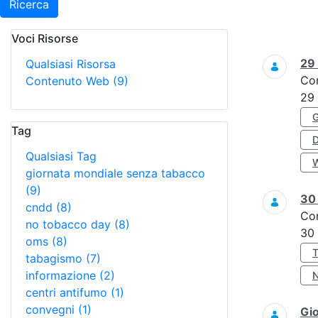
Ricerca
Voci Risorse
Ricerca
29
Qualsiasi Risorsa
Co
Contenuto Web
(9)
29
Tag
Qualsiasi Tag
giornata mondiale senza tabacco
(9)
3
cndd
(8)
Co
no tobacco day
(8)
30
oms
(8)
tabagismo
(7)
informazione
(2)
centri antifumo
(1)
convegni
(1)
Gi