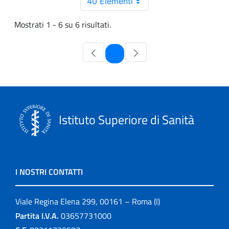
40 Elementi
Mostrati 1 - 6 su 6 risultati.
Pagina
1
Istituto Superiore di Sanità
I NOSTRI CONTATTI
Viale Regina Elena 299, 00161 – Roma (I)
Partita I.V.A.
03657731000