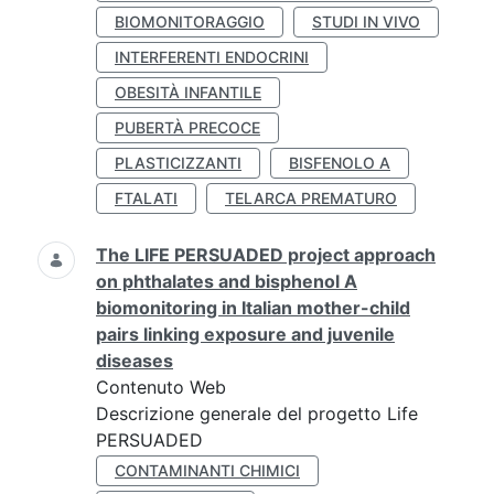
BIOMONITORAGGIO
STUDI IN VIVO
INTERFERENTI ENDOCRINI
OBESITÀ INFANTILE
PUBERTÀ PRECOCE
PLASTICIZZANTI
BISFENOLO A
FTALATI
TELARCA PREMATURO
The LIFE PERSUADED project approach
on phthalates and bisphenol A
biomonitoring in Italian mother-child
pairs linking exposure and juvenile
diseases
Contenuto Web
Descrizione generale del progetto Life
PERSUADED
CONTAMINANTI CHIMICI