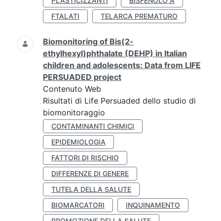
PLASTICIZZANTI
BISFENOLO A
FTALATI
TELARCA PREMATURO
Biomonitoring of Bis(2-
ethylhexyl)phthalate (DEHP) in Italian
children and adolescents: Data from LIFE
PERSUADED project
Contenuto Web
Risultati di Life Persuaded dello studio di
biomonitoraggio
CONTAMINANTI CHIMICI
EPIDEMIOLOGIA
FATTORI DI RISCHIO
DIFFERENZE DI GENERE
TUTELA DELLA SALUTE
BIOMARCATORI
INQUINAMENTO
PROMOZIONE DELLA SALUTE