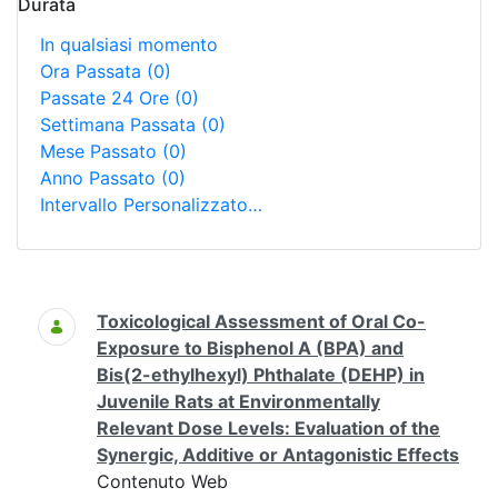
Durata
In qualsiasi momento
Ora Passata
(0)
Passate 24 Ore
(0)
Settimana Passata
(0)
Mese Passato
(0)
Anno Passato
(0)
Intervallo Personalizzato…
Ricerca
Toxicological Assessment of Oral Co-
Exposure to Bisphenol A (BPA) and
Bis(2-ethylhexyl) Phthalate (DEHP) in
Juvenile Rats at Environmentally
Relevant Dose Levels: Evaluation of the
Synergic, Additive or Antagonistic Effects
Contenuto Web