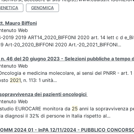
GENETICA
GENOMICA
t. Mauro Biffoni
ntenuto Web
4-2019 2019 ART14_2020_BIFFONI 2020 art. 14 lett c d e_B
9 Art-20_2020_BIFFONI 2020 Art.-20_2021_BIFFONI...
n. 46 del 20 giugno 2023 - Selezioni pubbliche a tempo 
ntenuto Web
Oncologia e medicina molecolare, ai sensi del PNRR - art. 
osto
2021
, n. 113: 1 unità...
sopravvivenza dei pazienti oncologici
ntenuto Web
 studio EUROCARE monitora da
25
anni la sopravvivenza p
la diagnosi il 32% di persone in Italia rispetto al...
 OMM 2024 01 - InPA 12/11/2024 - PUBBLICO CONCORSO