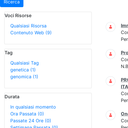
Ricerca
Voci Risorse
Ricerca
Imm
Qualsiasi Risorsa
Co
Contenuto Web
(9)
Per
Tag
Pro
Co
Qualsiasi Tag
N.B
genetica
(1)
genomica
(1)
PR
IT
Co
Durata
Per
In qualsiasi momento
Ora Passata
(0)
On
Passate 24 Ore
(0)
Co
Settimana Passata
(0)
Per