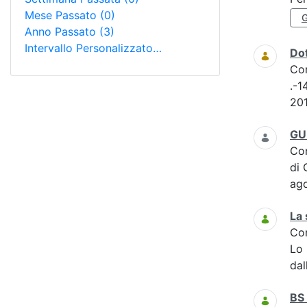
Mese Passato
(0)
Anno Passato
(3)
Intervallo Personalizzato…
Dot
Co
.-1
201
GU 
Co
di 
ag
La 
Co
Lo
dal
BS