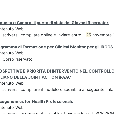
unità e Cancro: il punto di vista dei Giovani Ricercatori
ntenuto Web
 iscriversi, compilare online e inviare entro il
25
novembre 2
gramma di Formazione per Clinical Monitor per gli IRCCS
ntenuto Web
. Corso riservato
OSPETTIVE E PRIORITÀ DI INTERVENTO NEL CONTROL
ALIANO DELLA JOINT ACTION iPAAC
ntenuto Web
 iscriversi, compilare il modulo disponibile al seguente lin
cogenomics for Health Professionals
ntenuto Web
 iscriversi, accedere al sito https://www.eduiss.it ISC