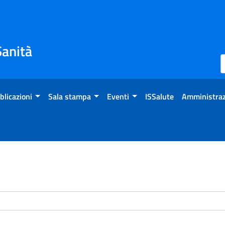
Sanità
blicazioni
Sala stampa
Eventi
ISSalute
Amministraz
enti