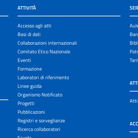
ATTIVITÀ
SER
Accesso agli atti
Aul
Basi di dati
Ban
Collaborazioni internazionali
Bibl
Comitato Etico Nazionale
Patr
Eventi
Tari
Formazione
Laboratori di riferimento
ATT
Linee guida
Organismo Notificato
Atti
Progetti
Pubblicazioni
Registri e sorveglianze
ACC
Ricerca collaboratori
Scuola