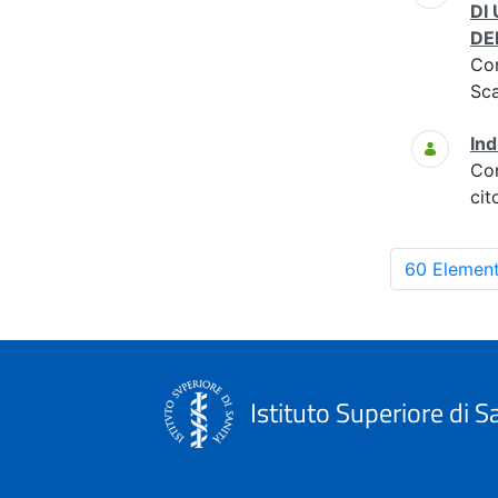
DI
DE
Co
Sc
Ind
Co
cit
60 Element
Istituto Superiore di S