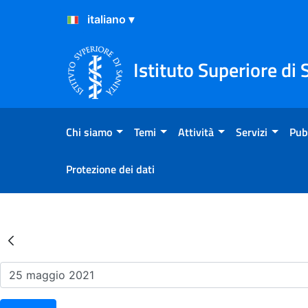
Salta al Contenuto
Salta al Footer
Istituto Superiore di 
Chi siamo
Temi
Attività
Servizi
Pub
Protezione dei dati
Risultati della Ricerca - Ev