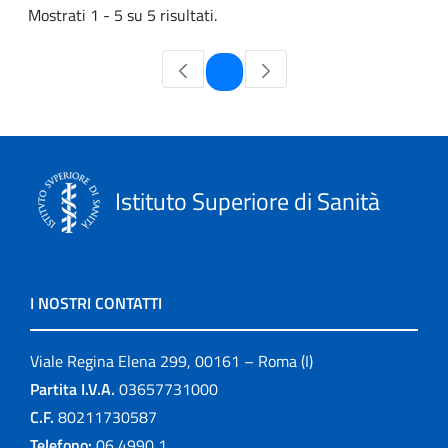
Mostrati 1 - 5 su 5 risultati.
Pagina
1
Istituto Superiore di Sanità
I NOSTRI CONTATTI
Viale Regina Elena 299, 00161 – Roma (I)
Partita I.V.A.
03657731000
C.F.
80211730587
Telefono:
06 4990 1