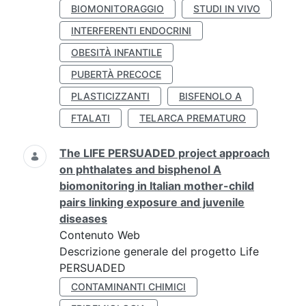
BIOMONITORAGGIO
STUDI IN VIVO
INTERFERENTI ENDOCRINI
OBESITÀ INFANTILE
PUBERTÀ PRECOCE
PLASTICIZZANTI
BISFENOLO A
FTALATI
TELARCA PREMATURO
The LIFE PERSUADED project approach
on phthalates and bisphenol A
biomonitoring in Italian mother-child
pairs linking exposure and juvenile
diseases
Contenuto Web
Descrizione generale del progetto Life
PERSUADED
CONTAMINANTI CHIMICI