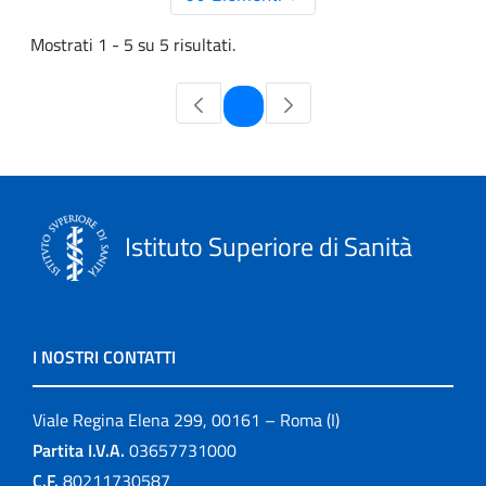
Mostrati 1 - 5 su 5 risultati.
Pagina
1
Istituto Superiore di Sanità
I NOSTRI CONTATTI
Viale Regina Elena 299, 00161 – Roma (I)
Partita I.V.A.
03657731000
C.F.
80211730587