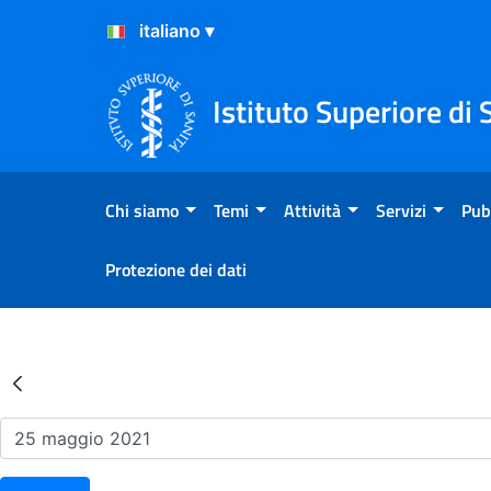
Salta al Contenuto
Salta al Footer
Istituto Superiore di 
Chi siamo
Temi
Attività
Servizi
Pub
Protezione dei dati
Risultati della Ricerca - Ev