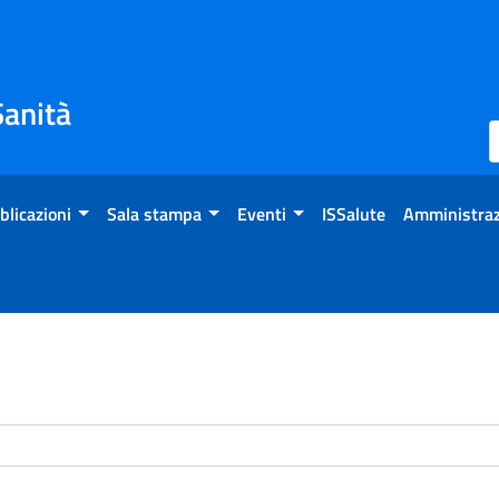
Sanità
blicazioni
Sala stampa
Eventi
ISSalute
Amministraz
enti