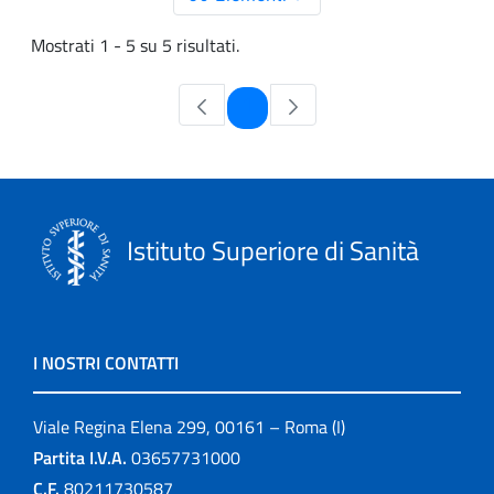
Mostrati 1 - 5 su 5 risultati.
Pagina
1
Istituto Superiore di Sanità
I NOSTRI CONTATTI
Viale Regina Elena 299, 00161 – Roma (I)
Partita I.V.A.
03657731000
C.F.
80211730587