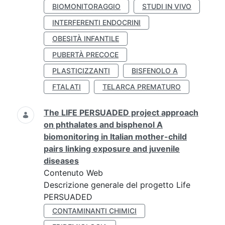
BIOMONITORAGGIO
STUDI IN VIVO
INTERFERENTI ENDOCRINI
OBESITÀ INFANTILE
PUBERTÀ PRECOCE
PLASTICIZZANTI
BISFENOLO A
FTALATI
TELARCA PREMATURO
The LIFE PERSUADED project approach
on phthalates and bisphenol A
biomonitoring in Italian mother-child
pairs linking exposure and juvenile
diseases
Contenuto Web
Descrizione generale del progetto Life
PERSUADED
CONTAMINANTI CHIMICI