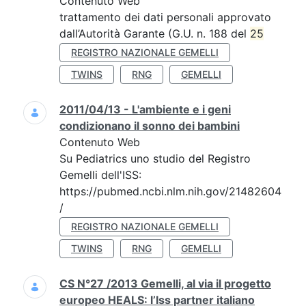
Contenuto Web
trattamento dei dati personali approvato
dall’Autorità Garante (G.U. n. 188 del
25
REGISTRO NAZIONALE GEMELLI
TWINS
RNG
GEMELLI
2011/04/13 - L'ambiente e i geni
condizionano il sonno dei bambini
Contenuto Web
Su Pediatrics uno studio del Registro
Gemelli dell'ISS:
https://pubmed.ncbi.nlm.nih.gov/21482604
/
REGISTRO NAZIONALE GEMELLI
TWINS
RNG
GEMELLI
CS N°27 /2013 Gemelli, al via il progetto
europeo HEALS: l’Iss partner italiano