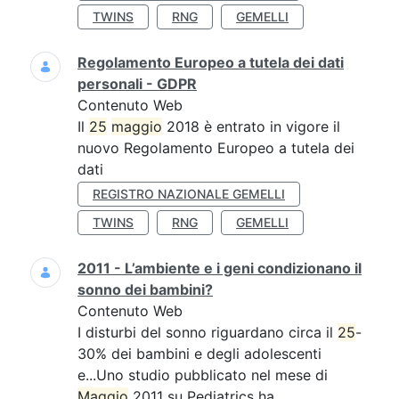
TWINS
RNG
GEMELLI
Regolamento Europeo a tutela dei dati
personali - GDPR
Contenuto Web
Il
25
maggio
2018 è entrato in vigore il
nuovo Regolamento Europeo a tutela dei
dati
REGISTRO NAZIONALE GEMELLI
TWINS
RNG
GEMELLI
2011 - L’ambiente e i geni condizionano il
sonno dei bambini?
Contenuto Web
I disturbi del sonno riguardano circa il
25
-
30% dei bambini e degli adolescenti
e...Uno studio pubblicato nel mese di
Maggio
2011 su Pediatrics ha...