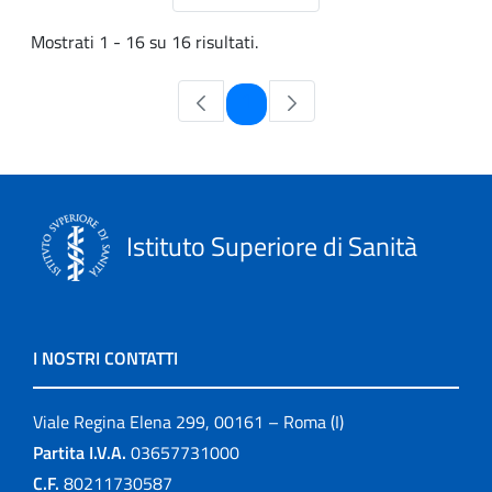
Mostrati 1 - 16 su 16 risultati.
Pagina
1
Istituto Superiore di Sanità
I NOSTRI CONTATTI
Viale Regina Elena 299, 00161 – Roma (I)
Partita I.V.A.
03657731000
C.F.
80211730587