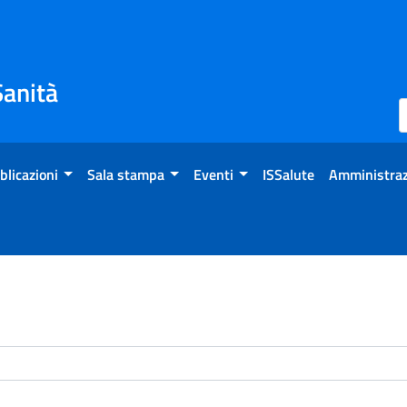
Sanità
blicazioni
Sala stampa
Eventi
ISSalute
Amministraz
enti