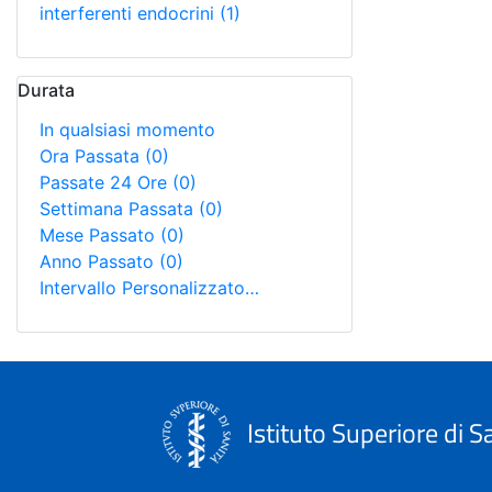
interferenti endocrini
(1)
Durata
In qualsiasi momento
Ora Passata
(0)
Passate 24 Ore
(0)
Settimana Passata
(0)
Mese Passato
(0)
Anno Passato
(0)
Intervallo Personalizzato…
Istituto Superiore di S