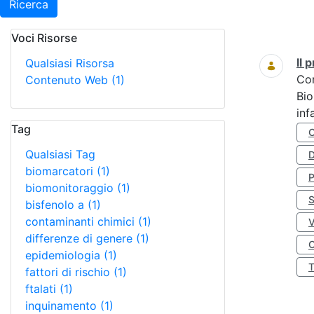
Ricerca
Voci Risorse
Ricerca
Il
Qualsiasi Risorsa
Co
Contenuto Web
(1)
Bio
inf
Tag
Qualsiasi Tag
D
biomarcatori
(1)
biomonitoraggio
(1)
S
bisfenolo a
(1)
contaminanti chimici
(1)
differenze di genere
(1)
O
epidemiologia
(1)
fattori di rischio
(1)
ftalati
(1)
inquinamento
(1)