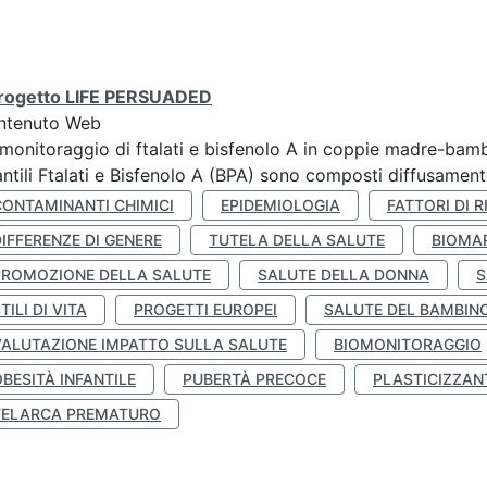
 progetto LIFE PERSUADED
ntenuto Web
monitoraggio di ftalati e bisfenolo A in coppie madre-bamb
antili Ftalati e Bisfenolo A (BPA) sono composti diffusamente 
CONTAMINANTI CHIMICI
EPIDEMIOLOGIA
FATTORI DI R
IFFERENZE DI GENERE
TUTELA DELLA SALUTE
BIOMA
PROMOZIONE DELLA SALUTE
SALUTE DELLA DONNA
S
TILI DI VITA
PROGETTI EUROPEI
SALUTE DEL BAMBIN
VALUTAZIONE IMPATTO SULLA SALUTE
BIOMONITORAGGIO
BESITÀ INFANTILE
PUBERTÀ PRECOCE
PLASTICIZZAN
TELARCA PREMATURO