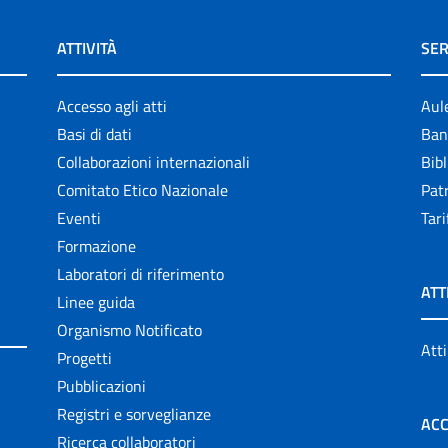
ATTIVITÀ
SER
Accesso agli atti
Aul
Basi di dati
Ban
Collaborazioni internazionali
Bibl
Comitato Etico Nazionale
Patr
Eventi
Tari
Formazione
Laboratori di riferimento
ATT
Linee guida
Organismo Notificato
Atti
Progetti
Pubblicazioni
Registri e sorveglianze
ACC
Ricerca collaboratori