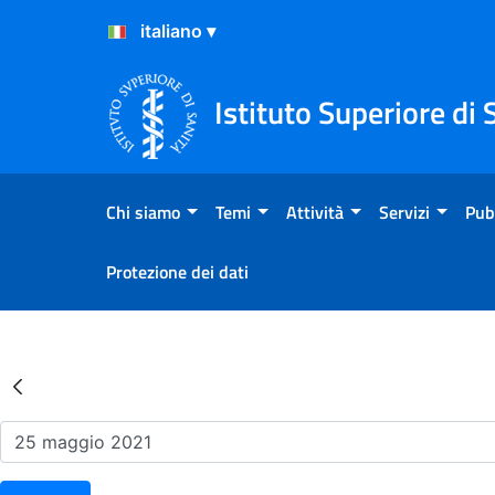
Salta al Contenuto
Salta al Footer
Istituto Superiore di 
Chi siamo
Temi
Attività
Servizi
Pub
Protezione dei dati
Risultati della Ricerca - Ev