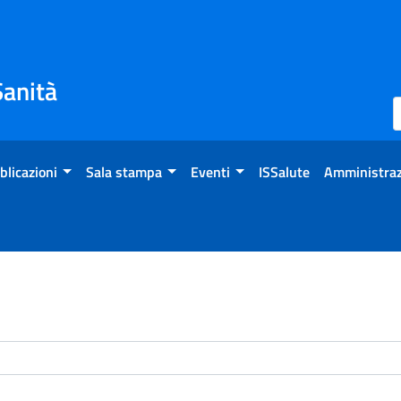
Sanità
blicazioni
Sala stampa
Eventi
ISSalute
Amministraz
enti