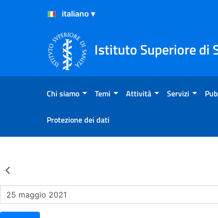
Salta al Contenuto
Salta al Footer
Istituto Superiore di 
Chi siamo
Temi
Attività
Servizi
Pub
Protezione dei dati
Risultati della Ricerca - Ev